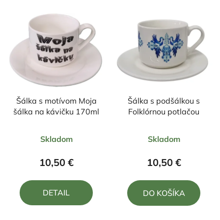
Šálka s motívom Moja
Šálka s podšálkou s
šálka na kávičku 170ml
Folklórnou potlačou
Priemerné
Priemerné
Skladom
Skladom
hodnotenie
hodnotenie
produktu
produktu
10,50 €
10,50 €
je
je
5,0
5,0
DETAIL
DO KOŠÍKA
z
z
5
5