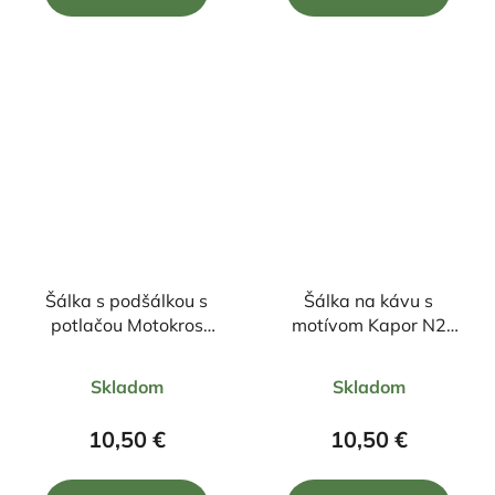
5
5
hviezdičiek.
hviezdičiek.
Šálka s podšálkou s
Šálka na kávu s
potlačou Motokros
motívom Kapor N2
85ml
85ml
Priemerné
Priemerné
Skladom
Skladom
hodnotenie
hodnotenie
produktu
produktu
10,50 €
10,50 €
je
je
5,0
5,0