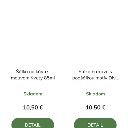
5
5
hviezdičiek.
hviezdičiek.
Šálka na kávu s
Šálka na kávu s
motívom Kvety 85ml
podšálkou motív Divý
mak 85ml
Priemerné
Priemerné
Skladom
Skladom
hodnotenie
hodnotenie
produktu
produktu
10,50 €
10,50 €
je
je
5,0
4,0
DETAIL
DETAIL
z
z