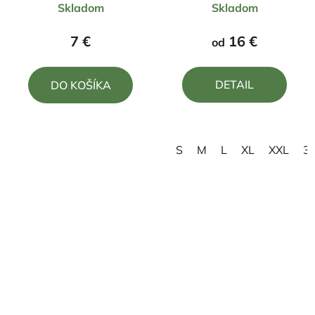
Skladom
Skladom
hodnotenie
hodnotenie
produktu
produktu
7 €
16 €
od
je
je
5,0
5,0
DETAIL
DO KOŠÍKA
z
z
5
5
hviezdičiek.
hviezdičiek.
S
M
L
XL
XXL
3