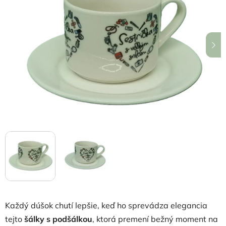
z
5
hviezdičiek.
Každý dúšok chutí lepšie, keď ho sprevádza elegancia
tejto
šálky s podšálkou
, ktorá premení bežný moment na