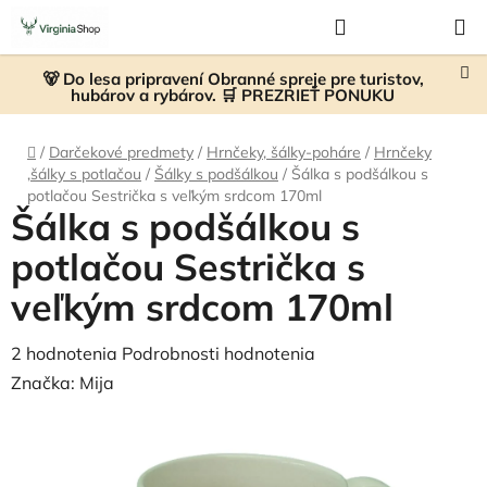
Prejsť
Hľadať
NÁKUP
na
KOŠÍK
obsah
🐻 Do lesa pripravení Obranné spreje pre turistov,
hubárov a rybárov. 🛒 PREZRIEŤ PONUKU
Domov
/
Darčekové predmety
/
Hrnčeky, šálky-poháre
/
Hrnčeky
,šálky s potlačou
/
Šálky s podšálkou
/
Šálka s podšálkou s
potlačou Sestrička s veľkým srdcom 170ml
Šálka s podšálkou s
potlačou Sestrička s
veľkým srdcom 170ml
Priemerné
2 hodnotenia
Podrobnosti hodnotenia
hodnotenie
Značka:
Mija
produktu
je
5,0