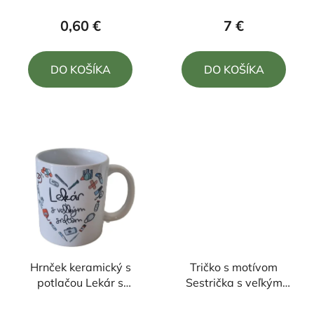
produktu
produktu
0,60 €
7 €
je
je
5,0
4,7
DO KOŠÍKA
DO KOŠÍKA
z
z
5
5
hviezdičiek.
hviezdičiek.
Hrnček keramický s
Tričko s motívom
potlačou Lekár s
Sestrička s veľkým
veľkým srdcom 330ml
srdcom
Priemerné
Priemerné