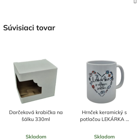
Súvisiaci tovar
Darčeková krabička na
Hrnček keramický s
šálku 330ml
potlačou LEKÁRKA S
VEĽKÝM SRDCOM
Priemerné
Priemerné
330ml
Skladom
Skladom
hodnotenie
hodnotenie