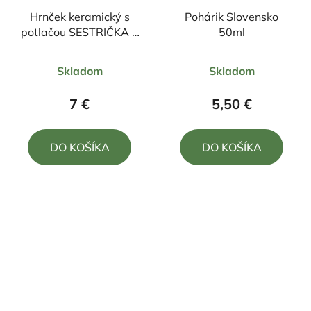
Hrnček keramický s
Pohárik Slovensko
potlačou SESTRIČKA S
50ml
VEĽKÝM SRDCOM
Priemerné
Priemerné
330ml
Skladom
Skladom
hodnotenie
hodnotenie
produktu
produktu
7 €
5,50 €
je
je
5,0
5,0
DO KOŠÍKA
DO KOŠÍKA
z
z
5
5
hviezdičiek.
hviezdičiek.