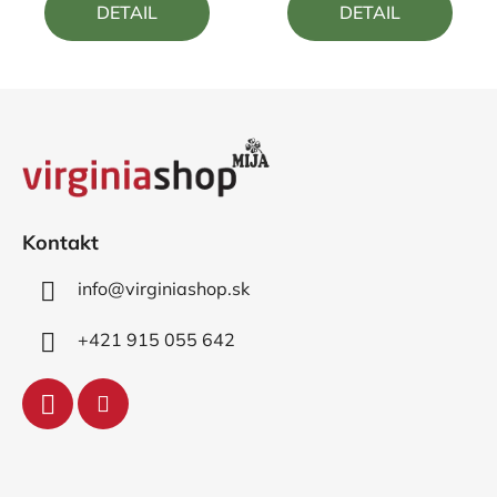
DETAIL
DETAIL
z
z
5
5
hviezdičiek.
hviezdičiek.
Z
á
p
ä
t
i
Kontakt
e
info
@
virginiashop.sk
+421 915 055 642