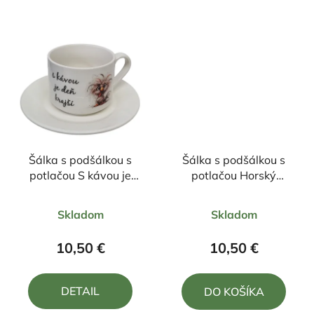
hviezdičiek.
hviezdičiek.
Šálka s podšálkou s
Šálka s podšálkou s
potlačou S kávou je
potlačou Horský
deň krajší 170ml
bicykel
Priemerné
Priemerné
Skladom
Skladom
hodnotenie
hodnotenie
produktu
produktu
10,50 €
10,50 €
je
je
4,5
5,0
DETAIL
DO KOŠÍKA
z
z