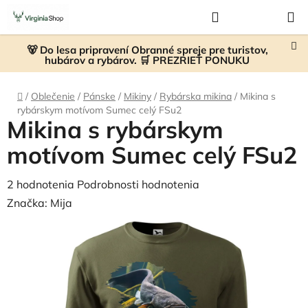
Prejsť
Hľadať
NÁKUP
na
KOŠÍK
obsah
🐻 Do lesa pripravení Obranné spreje pre turistov,
hubárov a rybárov. 🛒 PREZRIEŤ PONUKU
Domov
/
Oblečenie
/
Pánske
/
Mikiny
/
Rybárska mikina
/
Mikina s
rybárskym motívom Sumec celý FSu2
Mikina s rybárskym
motívom Sumec celý FSu2
Priemerné
2 hodnotenia
Podrobnosti hodnotenia
hodnotenie
Značka:
Mija
produktu
je
4,5
z
5