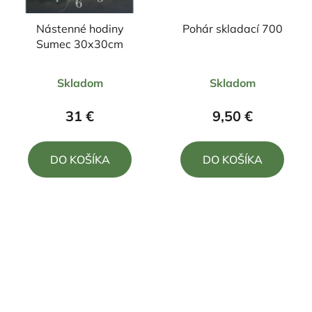
Nástenné hodiny
Pohár skladací 700
Sumec 30x30cm
Priemerné
Priemerné
Skladom
Skladom
hodnotenie
hodnotenie
produktu
produktu
31 €
9,50 €
je
je
5,0
4,0
DO KOŠÍKA
DO KOŠÍKA
z
z
5
5
hviezdičiek.
hviezdičiek.