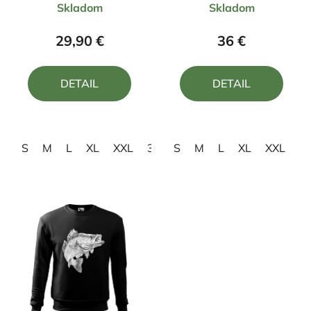
Skladom
Skladom
hodnotenie
hodnotenie
produktu
produktu
29,90 €
36 €
je
je
4,5
5,0
DETAIL
DETAIL
z
z
5
5
hviezdičiek.
hviezdičiek.
S
M
L
XL
XXL
3XL
S
M
L
XL
XXL