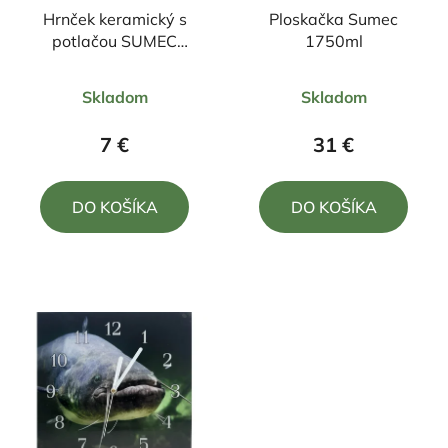
Hrnček keramický s
Ploskačka Sumec
potlačou SUMEC
1750ml
330ml
Priemerné
Priemerné
Skladom
Skladom
hodnotenie
hodnotenie
produktu
produktu
7 €
31 €
je
je
5,0
5,0
DO KOŠÍKA
DO KOŠÍKA
z
z
5
5
hviezdičiek.
hviezdičiek.