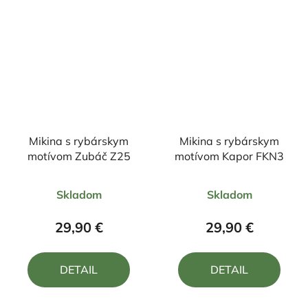
Mikina s rybárskym
Mikina s rybárskym
motívom Zubáč Z25
motívom Kapor FKN3
Priemerné
Priemerné
Skladom
Skladom
hodnotenie
hodnotenie
produktu
produktu
29,90 €
29,90 €
je
je
5,0
5,0
DETAIL
DETAIL
z
z
5
5