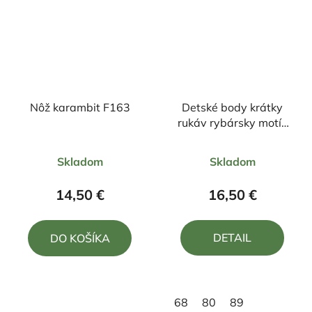
Nôž karambit F163
Detské body krátky
rukáv rybársky motív
kapor FK2
Priemerné
Priemerné
Skladom
Skladom
hodnotenie
hodnotenie
produktu
produktu
14,50 €
16,50 €
je
je
5,0
5,0
DETAIL
DO KOŠÍKA
z
z
5
5
hviezdičiek.
hviezdičiek.
68
80
89