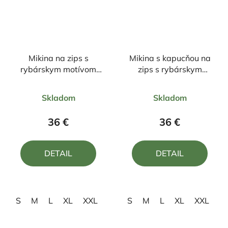
Mikina na zips s
Mikina s kapucňou na
rybárskym motívom
zips s rybárskym
Ostriež
motívom Kapor čierny
Priemerné
Priemerné
ČK1
Skladom
Skladom
hodnotenie
hodnotenie
produktu
produktu
36 €
36 €
je
je
4,0
4,0
DETAIL
DETAIL
z
z
5
5
hviezdičiek.
hviezdičiek.
S
M
L
XL
XXL
S
M
L
XL
XXL