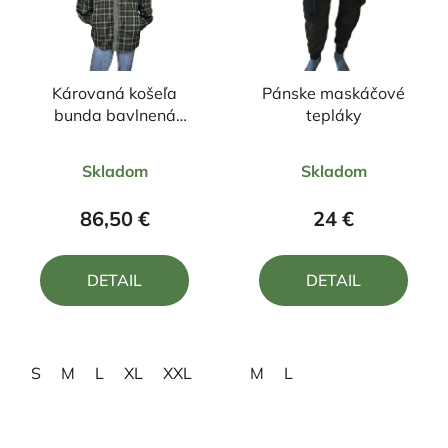
Károvaná košeľa
Pánske maskáčové
bunda bavlnená
tepláky
zateplená
Priemerné
Priemerné
Skladom
Skladom
hodnotenie
hodnotenie
produktu
produktu
86,50 €
24 €
je
je
4,5
5,0
DETAIL
DETAIL
z
z
5
5
hviezdičiek.
hviezdičiek.
S
M
L
XL
XXL
M
L