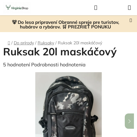
Prejsť
Hľadať
NÁKUP
na
KOŠÍK
obsah
🐻 Do lesa pripravení Obranné spreje pre turistov,
hubárov a rybárov. 🛒 PREZRIEŤ PONUKU
Domov
/
Do prírody
/
Ruksaky
/
Ruksak 20l maskáčový
Ruksak 20l maskáčový
Priemerné
5 hodnotení
Podrobnosti hodnotenia
hodnotenie
produktu
je
5,0
z
5
hviezdičiek.