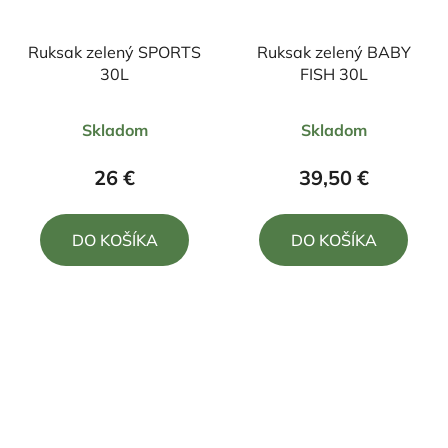
Ruksak zelený SPORTS
Ruksak zelený BABY
30L
FISH 30L
Priemerné
Priemerné
Skladom
Skladom
hodnotenie
hodnotenie
produktu
produktu
26 €
39,50 €
je
je
5,0
5,0
DO KOŠÍKA
DO KOŠÍKA
z
z
5
5
hviezdičiek.
hviezdičiek.