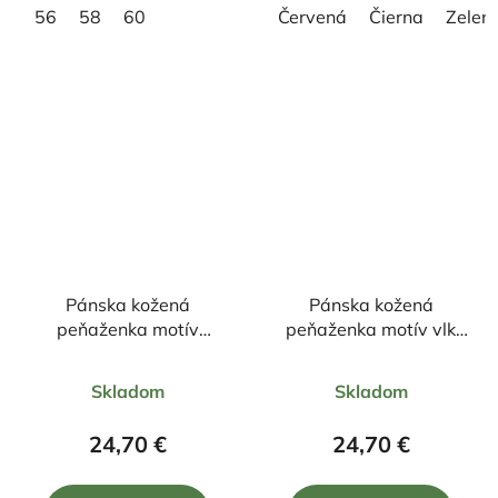
56
58
60
Červená
Čierna
Zelen
Pánska kožená
Pánska kožená
peňaženka motív
peňaženka motív vlk
šťuka+zapínanie
+zapínanie
Priemerné
Priemerné
Skladom
Skladom
hodnotenie
hodnotenie
produktu
produktu
24,70 €
24,70 €
je
je
5,0
5,0