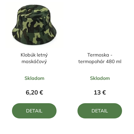
Klobúk letný
Termoska -
maskáčový
termopohár 480 ml
Priemerné
Priemerné
Skladom
Skladom
hodnotenie
hodnotenie
produktu
produktu
6,20 €
13 €
je
je
4,7
5,0
DETAIL
DETAIL
z
z
5
5
hviezdičiek.
hviezdičiek.