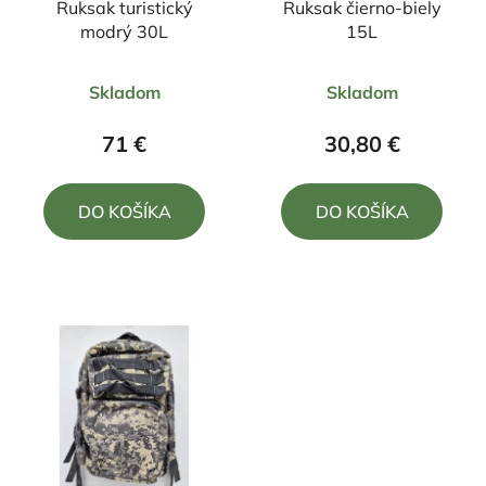
Ruksak turistický
Ruksak čierno-biely
modrý 30L
15L
Priemerné
Priemerné
Skladom
Skladom
hodnotenie
hodnotenie
produktu
produktu
71 €
30,80 €
je
je
5,0
5,0
DO KOŠÍKA
DO KOŠÍKA
z
z
5
5
hviezdičiek.
hviezdičiek.