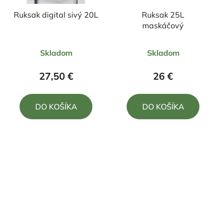
Ruksak digital sivý 20L
Ruksak 25L
maskáčový
Priemerné
Priemerné
Skladom
Skladom
hodnotenie
hodnotenie
produktu
produktu
27,50 €
26 €
je
je
4,6
5,0
DO KOŠÍKA
DO KOŠÍKA
z
z
5
5
hviezdičiek.
hviezdičiek.