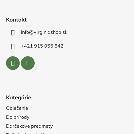
i
e
Kontakt
info@virginiashop.sk
+421 915 055 642
Kategórie
Oblečenie
Do prírody
Darčekové predmety