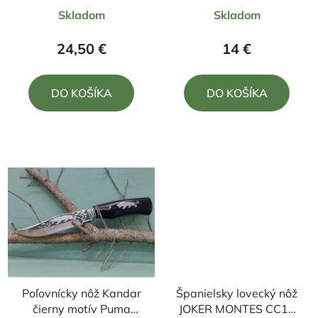
Priemerné
Priemerné
Skladom
Skladom
hodnotenie
hodnotenie
produktu
produktu
24,50 €
14 €
je
je
5,0
5,0
DO KOŠÍKA
DO KOŠÍKA
z
z
5
5
hviezdičiek.
hviezdičiek.
Poľovnícky nôž Kandar
Španielsky lovecký nôž
čierny motív Puma
JOKER MONTES CC18