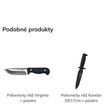
5
5
hviezdičiek.
hviezdičiek.
Podobné produkty
Poľovnícky nôž Virginia
Poľovnícky nôž Kandar
+ púzdro
29/17cm + púzdro