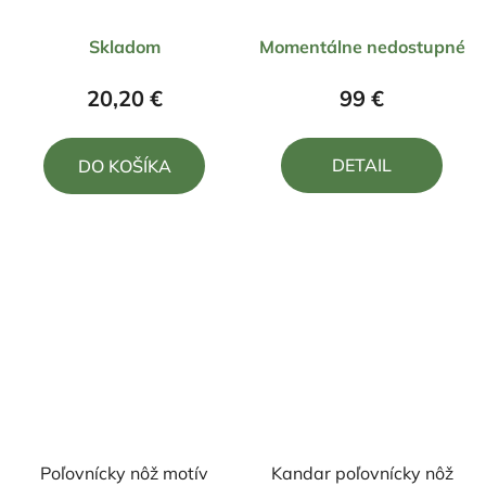
28/13cm + puzdro
22/10cm + púzdro
Priemerné
Priemerné
Skladom
Momentálne nedostupné
hodnotenie
hodnotenie
produktu
produktu
20,20 €
99 €
je
je
5,0
4,0
DETAIL
DO KOŠÍKA
z
z
5
5
hviezdičiek.
hviezdičiek.
Poľovnícky nôž motív
Kandar poľovnícky nôž