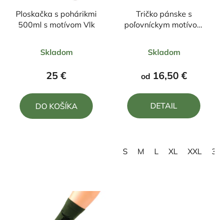
Ploskačka s pohárikmi
Tričko pánske s
500ml s motívom Vlk
poľovníckym motívom
Vlk FV7
Priemerné
Priemerné
Skladom
Skladom
hodnotenie
hodnotenie
produktu
produktu
25 €
16,50 €
od
je
je
5,0
5,0
DETAIL
DO KOŠÍKA
z
z
5
5
hviezdičiek.
hviezdičiek.
S
M
L
XL
XXL
3