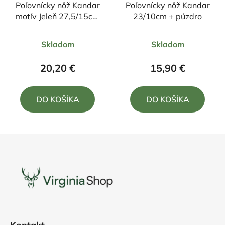
Poľovnícky nôž Kandar
Poľovnícky nôž Kandar
motív Jeleň 27,5/15cm
23/10cm + púzdro
+ puzdro
Priemerné
Priemerné
Skladom
Skladom
hodnotenie
hodnotenie
produktu
produktu
20,20 €
15,90 €
je
je
5,0
4,0
DO KOŠÍKA
DO KOŠÍKA
z
z
5
5
hviezdičiek.
hviezdičiek.
Z
á
p
ä
t
i
e