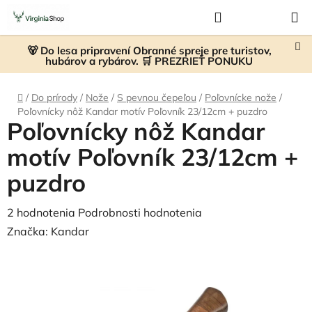
Prejsť
Hľadať
NÁKUP
na
KOŠÍK
obsah
🐻 Do lesa pripravení Obranné spreje pre turistov,
hubárov a rybárov. 🛒 PREZRIEŤ PONUKU
Domov
/
Do prírody
/
Nože
/
S pevnou čepeľou
/
Poľovnícke nože
/
Poľovnícky nôž Kandar motív Poľovník 23/12cm + puzdro
Poľovnícky nôž Kandar
motív Poľovník 23/12cm +
puzdro
Priemerné
2 hodnotenia
Podrobnosti hodnotenia
hodnotenie
Značka:
Kandar
produktu
je
4,5
z