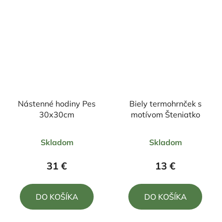
Nástenné hodiny Pes
Biely termohrnček s
30x30cm
motívom Šteniatko
Priemerné
Priemerné
Skladom
Skladom
hodnotenie
hodnotenie
produktu
produktu
31 €
13 €
je
je
5,0
4,5
DO KOŠÍKA
DO KOŠÍKA
z
z
5
5