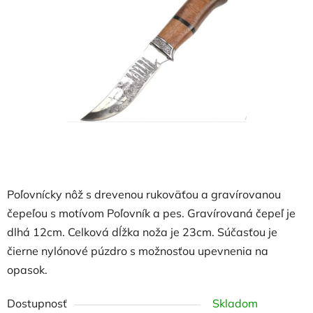
5
hviezdičiek.
Poľovnícky nôž s drevenou rukoväťou a gravírovanou
čepeľou s motívom Poľovník a pes. Gravírovaná čepeľ je
dlhá 12cm. Celková dĺžka noža je 23cm. Súčasťou je
čierne nylónové púzdro s možnosťou upevnenia na
opasok.
Dostupnosť
Skladom