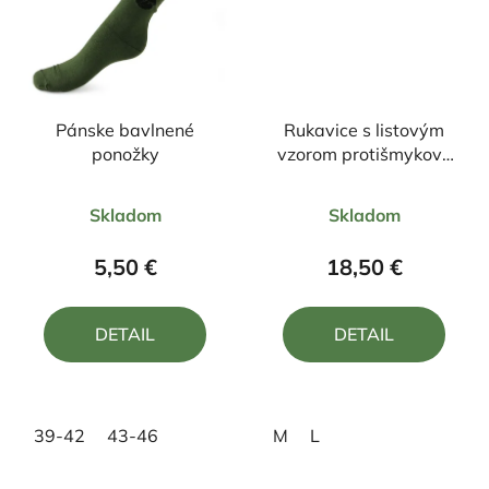
Pánske bavlnené
Rukavice s listovým
ponožky
vzorom protišmykové
HUNTING
Priemerné
Priemerné
Skladom
Skladom
hodnotenie
hodnotenie
produktu
produktu
5,50 €
18,50 €
je
je
5,0
4,0
DETAIL
DETAIL
z
z
5
5
hviezdičiek.
hviezdičiek.
39-42
43-46
M
L