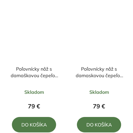
hviezdičiek.
hviezdičiek.
Poľovnícky nôž s
Poľovnícky nôž s
damaškovou čepeľou
damaskovou čepeľou
22,5/10,5cm + púzdro
23/10cm + púzdro
Priemerné
Priemerné
Skladom
Skladom
hodnotenie
hodnotenie
produktu
produktu
79 €
79 €
je
je
5,0
4,7
DO KOŠÍKA
DO KOŠÍKA
z
z