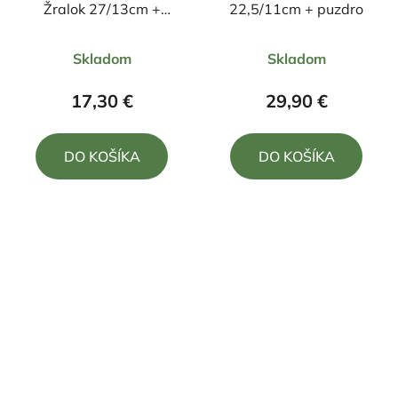
Žralok 27/13cm +
22,5/11cm + puzdro
púzdro
Priemerné
Priemerné
Skladom
Skladom
hodnotenie
hodnotenie
produktu
produktu
17,30 €
29,90 €
je
je
5,0
5,0
DO KOŠÍKA
DO KOŠÍKA
z
z
5
5
hviezdičiek.
hviezdičiek.