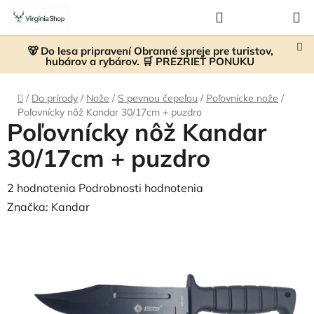
Prejsť
Hľadať
NÁKUP
na
KOŠÍK
obsah
🐻 Do lesa pripravení Obranné spreje pre turistov,
hubárov a rybárov. 🛒 PREZRIEŤ PONUKU
Domov
/
Do prírody
/
Nože
/
S pevnou čepeľou
/
Poľovnícke nože
/
Poľovnícky nôž Kandar 30/17cm + puzdro
Poľovnícky nôž Kandar
30/17cm + puzdro
Priemerné
2 hodnotenia
Podrobnosti hodnotenia
hodnotenie
Značka:
Kandar
produktu
je
5,0
z
5