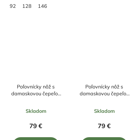
92
128
146
Poľovnícky nôž s
Poľovnícky nôž s
damaskovou čepeľou
damaskovou čepeľou
22/10,5cm + púzdro
21,5/10,5cm + púzdro
Priemerné
Priemerné
Skladom
Skladom
hodnotenie
hodnotenie
produktu
produktu
79 €
79 €
je
je
4,7
5,0