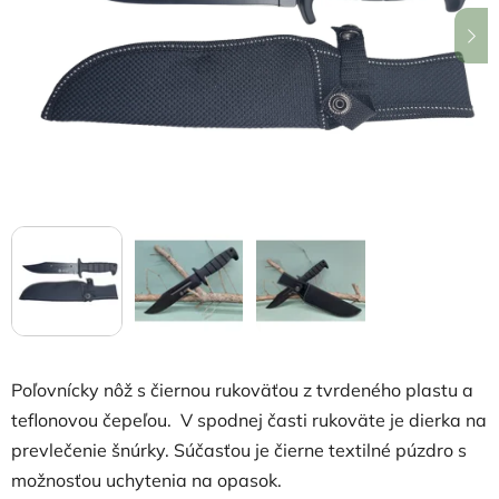
hviezdičiek.
Poľovnícky nôž s čiernou rukoväťou z tvrdeného plastu a
teflonovou čepeľou.
V spodnej časti rukoväte je dierka na
prevlečenie šnúrky. Súčasťou je čierne textilné púzdro s
možnosťou uchytenia na opasok.