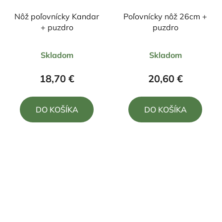
Nôž poľovnícky Kandar
Poľovnícky nôž 26cm +
+ puzdro
puzdro
Priemerné
Skladom
Skladom
hodnotenie
produktu
18,70 €
20,60 €
je
5,0
DO KOŠÍKA
DO KOŠÍKA
z
5
hviezdičiek.