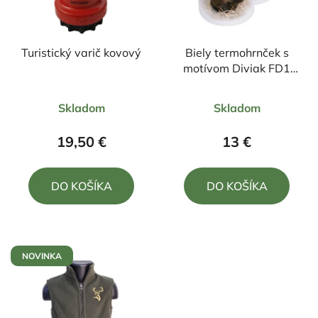
Turistický varič kovový
Biely termohrnček s
motívom Diviak FD1
300ml
Priemerné
Priemerné
Skladom
Skladom
hodnotenie
hodnotenie
produktu
produktu
19,50 €
13 €
je
je
5,0
4,7
DO KOŠÍKA
DO KOŠÍKA
z
z
5
5
hviezdičiek.
hviezdičiek.
NOVINKA