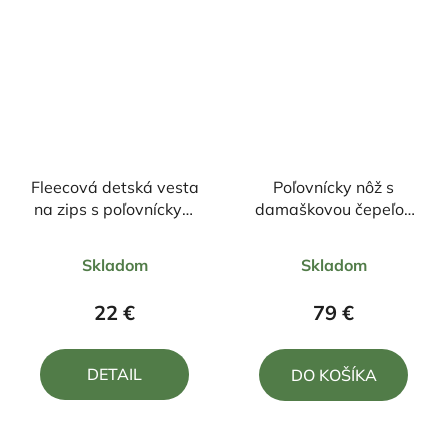
Fleecová detská vesta
Poľovnícky nôž s
na zips s poľovníckym
damaškovou čepeľou
motívom Jeleň
26,5/12,5cm + púzdro
Priemerné
Priemerné
Skladom
Skladom
hodnotenie
hodnotenie
produktu
produktu
22 €
79 €
je
je
5,0
5,0
DETAIL
DO KOŠÍKA
z
z
5
5
hviezdičiek.
hviezdičiek.