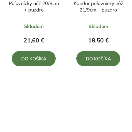
Poľovnícky nôž 20/8cm
Kandar poľovnícky nôž
+ puzdro
21/9cm + puzdro
Priemerné
Priemerné
Skladom
Skladom
hodnotenie
hodnotenie
produktu
produktu
21,60 €
18,50 €
je
je
4,0
5,0
DO KOŠÍKA
DO KOŠÍKA
z
z
5
5
hviezdičiek.
hviezdičiek.