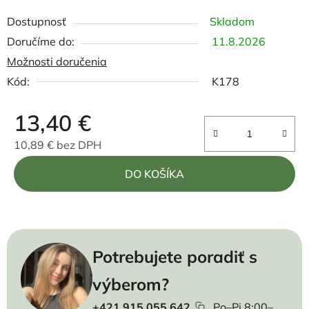
Dostupnosť
Skladom
11.8.2026
Možnosti doručenia
Kód:
K178
13,40 €
10,89 € bez DPH
Jednotková cena:
DO KOŠÍKA
Potrebujete poradiť s
výberom?
+421 915 055 642
Po–Pi 8:00–