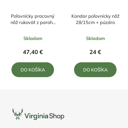
Poľovnícky pracovný
Kandar poľovnícky nôž
nôž rukoväť z parohu
28/15cm + púzdro
20/10cm + púzdro
Priemerné
Priemerné
Skladom
Skladom
hodnotenie
hodnotenie
produktu
produktu
47,40 €
24 €
je
je
5,0
4,0
DO KOŠÍKA
DO KOŠÍKA
z
z
5
5
hviezdičiek.
hviezdičiek.
Z
á
p
ä
t