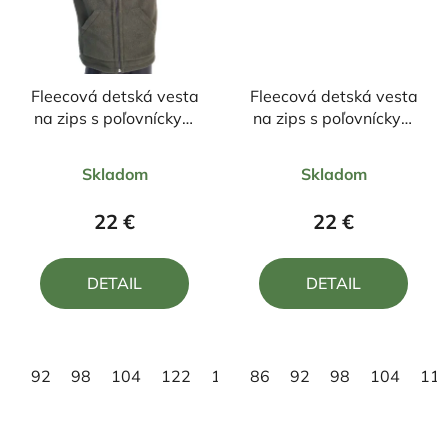
Fleecová detská vesta
Fleecová detská vesta
na zips s poľovníckym
na zips s poľovníckym
motívom Jeleň
motívom Jeleň
Priemerné
Priemerné
Skladom
Skladom
hodnotenie
hodnotenie
produktu
produktu
22 €
22 €
je
je
4,8
5,0
DETAIL
DETAIL
z
z
5
5
hviezdičiek.
hviezdičiek.
92
98
104
122
146
86
92
98
104
11