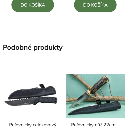
DO KOŠÍKA
DO KOŠÍKA
z
z
5
5
hviezdičiek.
hviezdičiek.
Podobné produkty
Poľovnícky celokovový
Poľovnícky nôž 22cm +