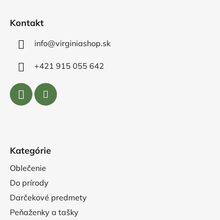
i
e
Kontakt
info@virginiashop.sk
+421 915 055 642
Kategórie
Oblečenie
Do prírody
Darčekové predmety
Peňaženky a tašky