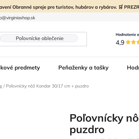
ravení Obranné spreje pre turistov, hubárov a rybárov. 🛒 PR
fo@virginiashop.sk
kové predmety
Peňaženky a tašky
Hod
že
/
Poľovnícky nôž Kandar 30/17 cm + puzdro
Poľovnícky n
puzdro