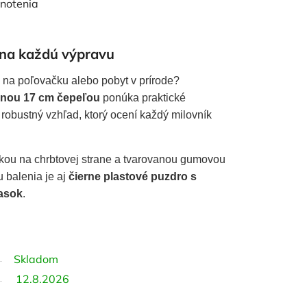
notenia
 na každú výpravu
, na poľovačku alebo pobyt v prírode?
vnou 17 cm čepeľou
ponúka praktické
robustný vzhľad, ktorý ocení každý milovník
lkou na chrbtovej strane a tvarovanou gumovou
 balenia je aj
čierne plastové puzdro s
asok
.
Skladom
12.8.2026