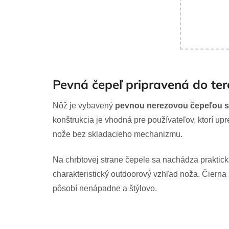
Pevná čepeľ pripravená do te
Nôž je vybavený
pevnou nerezovou čepeľou s
konštrukcia je vhodná pre používateľov, ktorí up
nože bez skladacieho mechanizmu.
Na chrbtovej strane čepele sa nachádza praktická
charakteristický outdoorový vzhľad noža. Čiern
pôsobí nenápadne a štýlovo.