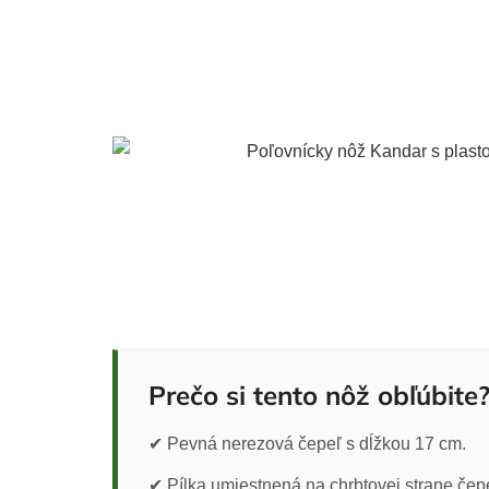
Prečo si tento nôž obľúbite
✔ Pevná nerezová čepeľ s dĺžkou 17 cm.
✔ Pílka umiestnená na chrbtovej strane čep