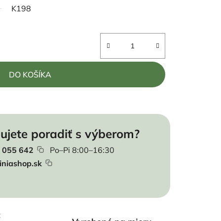
K198
DO KOŠÍKA
ujete poradiť s výberom?
 055 642
Po–Pi 8:00–16:30
iniashop.sk
t