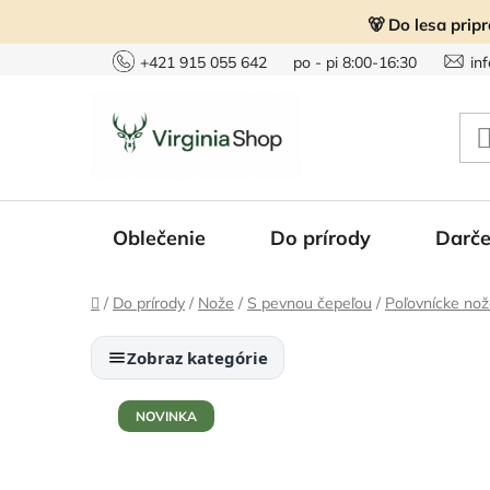
Prejsť
🐻 Do lesa prip
na
obsah
+421 915 055 642
po - pi 8:00-16:30
in
Oblečenie
Do prírody
Darče
Domov
/
Do prírody
/
Nože
/
S pevnou čepeľou
/
Poľovnícke no
Zobraz kategórie
NOVINKA