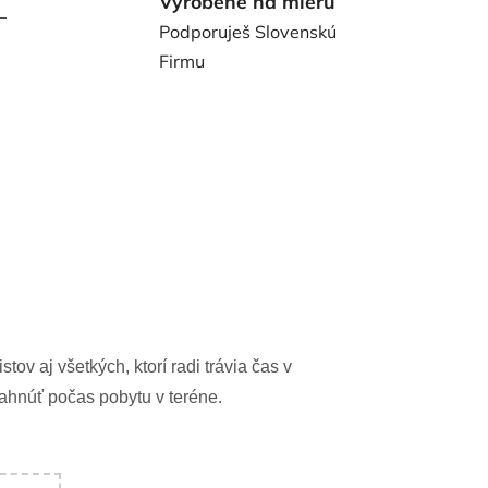
Vyrobené na mieru
–
Podporuješ Slovenskú
Firmu
ov aj všetkých, ktorí radi trávia čas v
ahnúť počas pobytu v teréne.