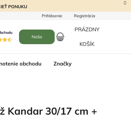
EZRIEŤ PONUKU
Prihlásenie
Registrácia
PRÁZDNY
Naša
NÁKUPNÝ
KOŠÍK
predajňa
KOŠÍK
notenie obchodu
Značky
ôž Kandar 30/17 cm +