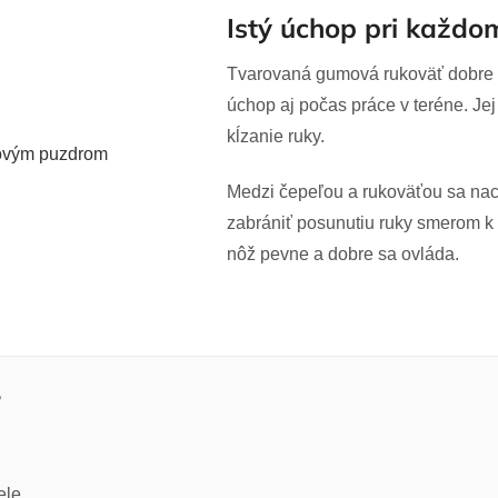
Istý úchop pri každo
Tvarovaná gumová rukoväť dobre s
úchop aj počas práce v teréne. Je
kĺzanie ruky.
Medzi čepeľou a rukoväťou sa nac
zabrániť posunutiu ruky smerom k 
nôž pevne a dobre sa ovláda.
?
ele.