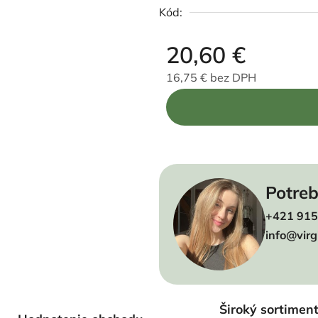
Kód:
20,60 €
16,75 € bez DPH
Jednotková cena:
Potreb
+421 915
info@virg
Široký sortimen