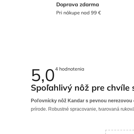
Doprava zdarma
Pri nákupe nad 99 €
5,0
Priemerné
4 hodnotenia
hodnotenie
produktu
je
Spoľahlivý nôž pre chvíle 
5,0
z
5
Poľovnícky nôž Kandar s pevnou nerezovou
hviezdičiek.
prírode. Robustné spracovanie, tvarovaná rukovä