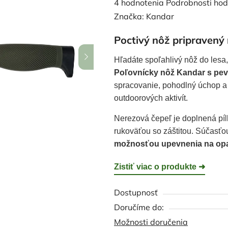
Priemerné
4 hodnotenia
Podrobnosti hod
hodnotenie
Značka:
Kandar
produktu
Poctivý nôž pripravený
je
5,0
Hľadáte spoľahlivý nôž do lesa
z
Poľovnícky nôž Kandar s pe
5
spracovanie, pohodlný úchop a 
hviezdičiek.
outdoorových aktivít.
Nerezová čepeľ je doplnená pí
rukoväťou so záštitou. Súčasťou
možnosťou upevnenia na op
Zistiť viac o produkte
➜
Dostupnosť
Možnosti doručenia