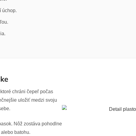
í úchop.
ľou.
ia.
uke
ktoré chráni čepeľ počas
čnejšie uložiť medzi svoju
sebe.
pasok. Nôž zostáva pohodlne
 alebo batohu.