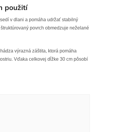
m použití
edí v dlani a pomáha udržať stabilný
j štruktúrovaný povrch obmedzuje neželané
hádza výrazná záštita, ktorá pomáha
ostriu. Vďaka celkovej dĺžke 30 cm pôsobí