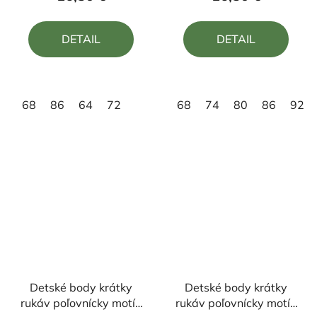
je
je
5,0
5,0
DETAIL
DETAIL
z
z
5
5
hviezdičiek.
hviezdičiek.
68
86
64
72
68
74
80
86
92
Detské body krátky
Detské body krátky
rukáv poľovnícky motív
rukáv poľovnícky motív