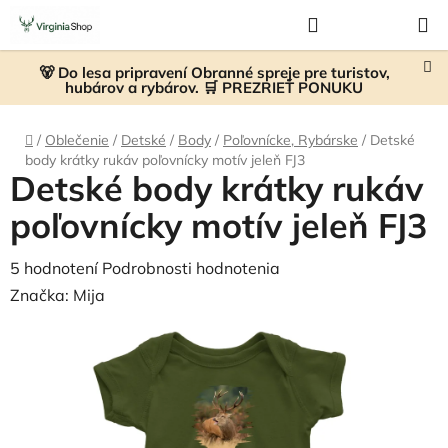
Prejsť
Hľadať
NÁKUP
na
KOŠÍK
obsah
🐻 Do lesa pripravení Obranné spreje pre turistov,
hubárov a rybárov. 🛒 PREZRIEŤ PONUKU
Domov
/
Oblečenie
/
Detské
/
Body
/
Poľovnícke, Rybárske
/
Detské
body krátky rukáv poľovnícky motív jeleň FJ3
Detské body krátky rukáv
poľovnícky motív jeleň FJ3
Priemerné
5 hodnotení
Podrobnosti hodnotenia
hodnotenie
Značka:
Mija
produktu
je
5,0
z
5