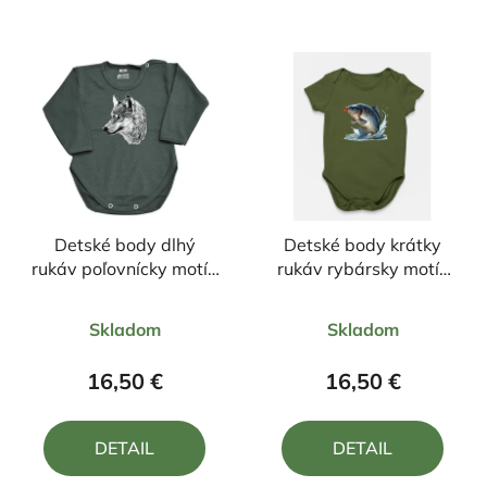
Detské body dlhý
Detské body krátky
rukáv poľovnícky motív
rukáv rybársky motív
Vlk ČV1
Kapor FKN3
Priemerné
Priemerné
Skladom
Skladom
hodnotenie
hodnotenie
produktu
produktu
16,50 €
16,50 €
je
je
5,0
4,7
DETAIL
DETAIL
z
z