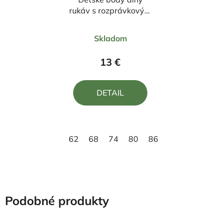
rukáv s rozprávkovým
motívom Malá
Priemerné
princezná 1
Skladom
hodnotenie
produktu
13 €
je
4,7
DETAIL
z
5
hviezdičiek.
62
68
74
80
86
92
98
Podobné produkty