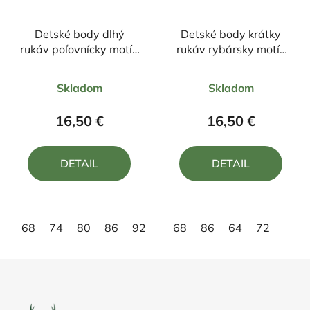
Detské body dlhý
Detské body krátky
rukáv poľovnícky motív
rukáv rybársky motív
Jeleň ČJ6
kapor ČK1
Priemerné
Priemerné
Skladom
Skladom
hodnotenie
hodnotenie
produktu
produktu
16,50 €
16,50 €
je
je
5,0
5,0
DETAIL
DETAIL
z
z
5
5
hviezdičiek.
hviezdičiek.
68
74
80
86
92
98
68
104
86
64
72
Z
á
p