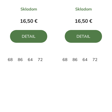
diviak ČD3
jeleň FJ5
Priemerné
Priemerné
Skladom
Skladom
hodnotenie
hodnotenie
produktu
produktu
16,50 €
16,50 €
je
je
5,0
5,0
DETAIL
DETAIL
z
z
5
5
hviezdičiek.
hviezdičiek.
68
86
64
72
68
86
64
72