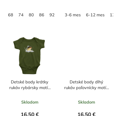
5
5
hviezdičiek.
hviezdičiek.
68
74
80
86
92
98
3-6 mes
6-12 mes
12
Detské body krátky
Detské body dlhý
rukáv rybársky motív
rukáv poľovnícky motív
kapor FK3
Medveď FM2
Priemerné
Priemerné
Skladom
Skladom
hodnotenie
hodnotenie
produktu
produktu
16,50 €
16,50 €