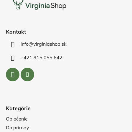
ä
t
i
e
Kontakt
info@virginiashop.sk
+421 915 055 642
Kategórie
Oblečenie
Do prírody