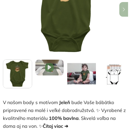
hviezdičiek.
V našom body s motívom
Jeleň
bude Vaše bábätko
pripravené na malé i veľké dobrodružstvá. ✨ Vyrobené z
kvalitného materiálu
100% bavlna
. Skvelá voľba na
doma aj na von. ✨
Čítaj viac ➜