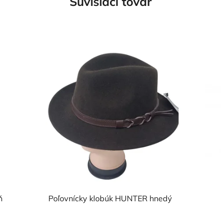
Súvisiaci tovar
ň
Poľovnícky klobúk HUNTER hnedý