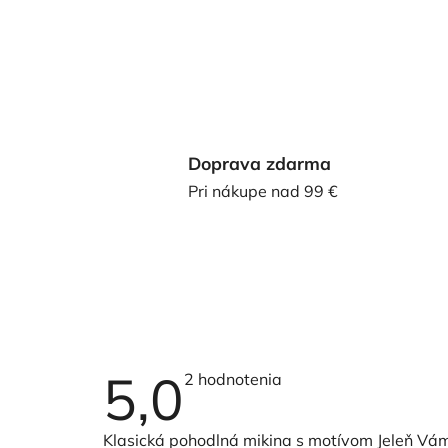
Doprava zdarma
Pri nákupe nad 99 €
5,0
Priemerné
2 hodnotenia
hodnotenie
produktu
je
Klasická pohodlná mikina s motívom Jeleň Vám
5,0