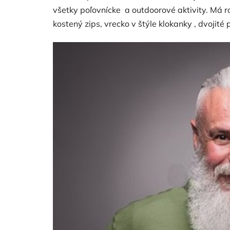
z
všetky poľovnícke a outdoorové aktivity. Má ro
5
hviezdičiek.
kostený zips, vrecko v štýle klokanky , dvojité