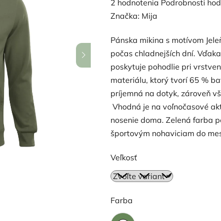
Priemerné
2 hodnotenia
Podrobnosti hod
hodnotenie
Značka:
Mija
produktu
Pánska mikina s motívom Jele
je
počas chladnejších dní. Vďaka 
5,0
poskytuje pohodlie pri vrstven
z
materiálu, ktorý tvorí 65 % b
5
príjemná na dotyk, zároveň vš
hviezdičiek.
Vhodná je na voľnočasové akti
nosenie doma. Zelená farba pôs
športovým nohaviciam do mest
Veľkosť
Farba