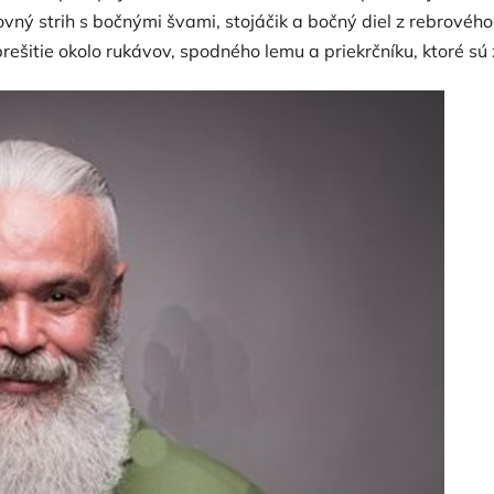
vný strih s bočnými švami, stojáčik a bočný diel z rebrového
 prešitie okolo rukávov, spodného lemu a priekrčníku, ktoré s