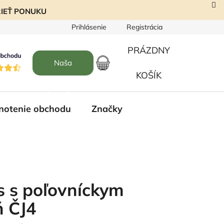
EZRIEŤ PONUKU
Prihlásenie
Registrácia
PRÁZDNY
Naša
NÁKUPNÝ
KOŠÍK
predajňa
KOŠÍK
notenie obchodu
Značky
s s poľovníckym
ň ČJ4