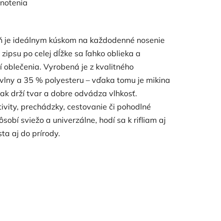
notenia
ň je ideálnym kúskom na každodenné nosenie
zipsu po celej dĺžke sa ľahko oblieka a
í oblečenia. Vyrobená je z kvalitného
avlny a 35 % polyesteru – vďaka tomu je mikina
ak drží tvar a dobre odvádza vlhkosť.
vity, prechádzky, cestovanie či pohodlné
obí sviežo a univerzálne, hodí sa k rifliam aj
a aj do prírody.