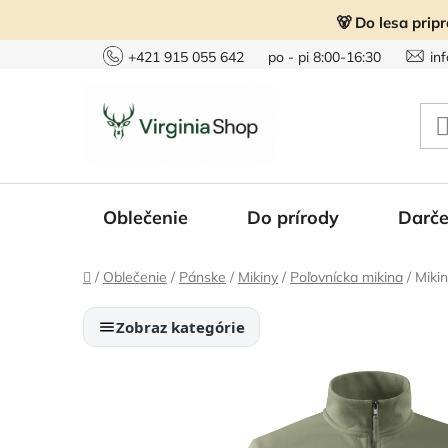
Prejsť
🐻 Do lesa prip
na
obsah
+421 915 055 642
po - pi 8:00-16:30
in
Oblečenie
Do prírody
Darče
Domov
/
Oblečenie
/
Pánske
/
Mikiny
/
Poľovnícka mikina
/
Miki
Zobraz kategórie