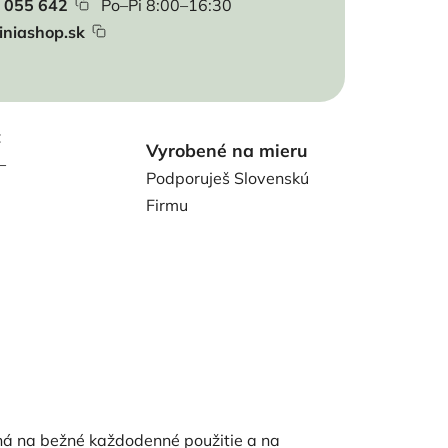
 055 642
Po–Pi 8:00–16:30
iniashop.sk
t
Vyrobené na mieru
–
Podporuješ Slovenskú
Firmu
ná na bežné každodenné použitie a na