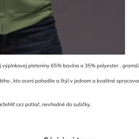
ej výplnkovej pleteniny 65% bavlna a 35% polyester , gramá
dého , kto ocení pohodlie a štýl v jednom a kvalitné spracova
ežehliť cez potlač, nevhodné do sušičky.