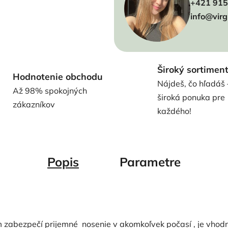
+421 915
info@virg
Široký sortimen
Hodnotenie obchodu
Nájdeš, čo hľadáš 
Až 98% spokojných
široká ponuka pre
zákazníkov
každého!
Popis
Parametre
 zabezpečí prijemné nosenie v akomkoľvek počasí , je vhod