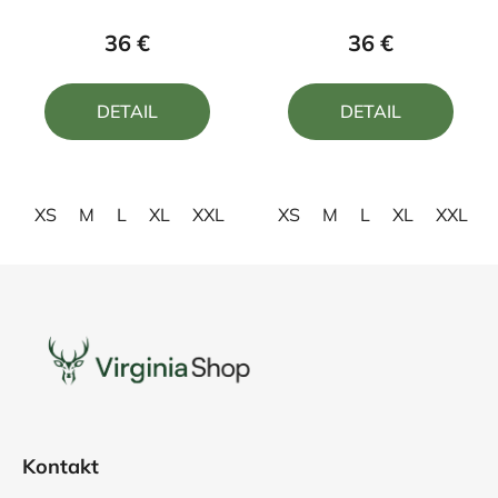
hodnotenie
hodnotenie
produktu
produktu
36 €
36 €
je
je
5,0
5,0
DETAIL
DETAIL
z
z
5
5
hviezdičiek.
hviezdičiek.
XS
M
L
XL
XXL
XS
M
L
XL
XXL
Z
á
p
ä
t
i
e
Kontakt