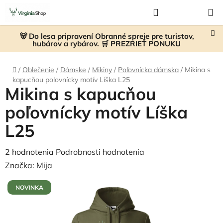
Prejsť
Hľadať
NÁKUP
na
KOŠÍK
obsah
🐻 Do lesa pripravení Obranné spreje pre turistov,
hubárov a rybárov. 🛒 PREZRIEŤ PONUKU
Domov
/
Oblečenie
/
Dámske
/
Mikiny
/
Poľovnícka dámska
/
Mikina s
kapucňou poľovnícky motív Líška L25
Mikina s kapucňou
poľovnícky motív Líška
L25
Priemerné
2 hodnotenia
Podrobnosti hodnotenia
hodnotenie
Značka:
Mija
produktu
NOVINKA
je
5,0
z