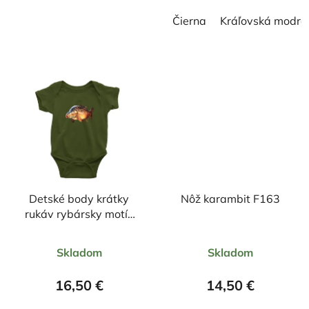
Čierna
Kráľovská modrá
Detské body krátky
Nôž karambit F163
rukáv rybársky motív
kapor FK2
Priemerné
Priemerné
Skladom
Skladom
hodnotenie
hodnotenie
produktu
produktu
16,50 €
14,50 €
je
je