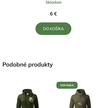
Skladom
hodnotenie
produktu
6 €
je
5,0
DO KOŠÍKA
z
5
hviezdičiek.
Podobné produkty
NOVINKA