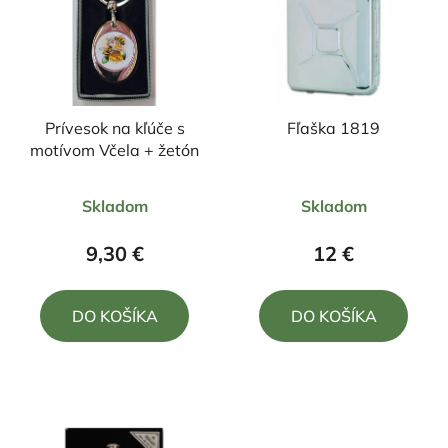
Prívesok na kľúče s
Fľaška 1819
motívom Včela + žetón
Priemerné
Priemerné
Skladom
Skladom
hodnotenie
hodnotenie
produktu
produktu
9,30 €
12 €
je
je
5,0
5,0
DO KOŠÍKA
DO KOŠÍKA
z
z
5
5
hviezdičiek.
hviezdičiek.