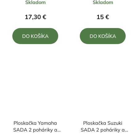
Skladom
Skladom
hodnotenie
hodnotenie
produktu
produktu
17,30 €
15 €
je
je
5,0
5,0
DO KOŠÍKA
DO KOŠÍKA
z
z
5
5
hviezdičiek.
hviezdičiek.
Ploskačka Yamaha
Ploskačka Suzuki
SADA 2 poháriky a
SADA 2 poháriky a
lievik
lievik