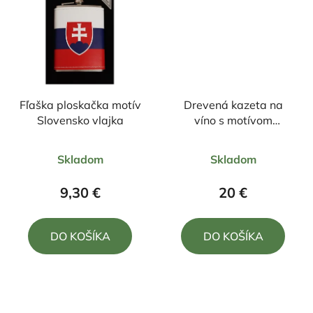
Fľaška ploskačka motív
Drevená kazeta na
Slovensko vlajka
víno s motívom
Gratulujeme
Priemerné
Priemerné
Skladom
Skladom
hodnotenie
hodnotenie
produktu
produktu
9,30 €
20 €
je
je
5,0
4,0
DO KOŠÍKA
DO KOŠÍKA
z
z
5
5
hviezdičiek.
hviezdičiek.