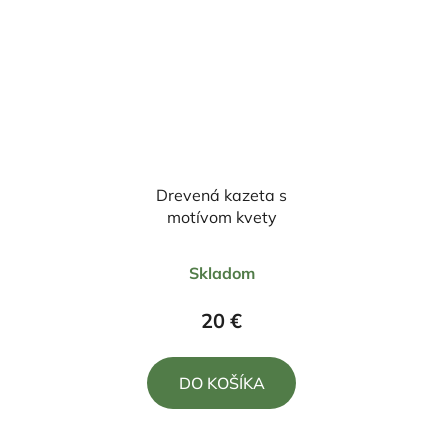
Drevená kazeta s
motívom kvety
Priemerné
Skladom
hodnotenie
produktu
20 €
je
5,0
DO KOŠÍKA
z
5
hviezdičiek.