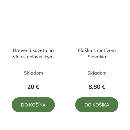
Drevená kazeta na
Fľaška s motívom
víno s poľovníckym
Slovakia
motívom
Priemerné
Priemerné
Skladom
Skladom
hodnotenie
hodnotenie
produktu
produktu
20 €
8,80 €
je
je
4,0
5,0
DO KOŠÍKA
DO KOŠÍKA
z
z
5
5
hviezdičiek.
hviezdičiek.