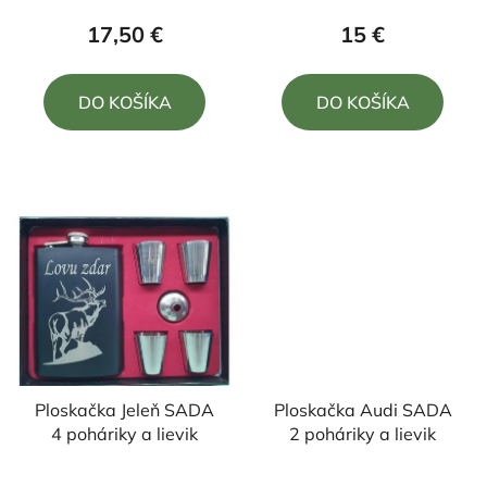
produktu
produktu
17,50 €
15 €
je
je
5,0
5,0
DO KOŠÍKA
DO KOŠÍKA
z
z
5
5
hviezdičiek.
hviezdičiek.
Ploskačka Jeleň SADA
Ploskačka Audi SADA
4 poháriky a lievik
2 poháriky a lievik
Priemerné
Priemerné