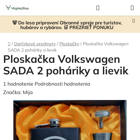
Prejsť
Hľadať
NÁKUP
na
KOŠÍK
obsah
🐻 Do lesa pripravení Obranné spreje pre turistov,
hubárov a rybárov. 🛒 PREZRIEŤ PONUKU
Domov
/
Darčekové predmety
/
Ploskačky
/
Ploskačka Volkswagen
SADA 2 poháriky a lievik
Ploskačka Volkswagen
SADA 2 poháriky a lievik
Priemerné
1 hodnotenie
Podrobnosti hodnotenia
hodnotenie
Značka:
Mija
produktu
je
5,0
z
5