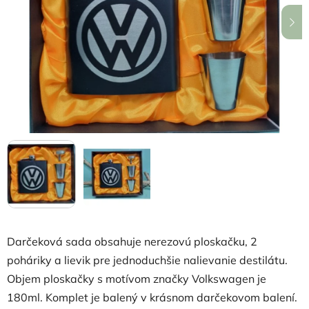
hviezdičiek.
Darčeková sada obsahuje nerezovú ploskačku, 2
poháriky a lievik pre jednoduchšie nalievanie destilátu.
Objem ploskačky s motívom značky Volkswagen je
180ml. Komplet je balený v krásnom darčekovom balení.