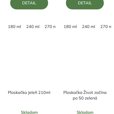
DETAIL
DETAIL
z
z
5
5
hviezdičiek.
hviezdičiek.
180 ml
240 ml
270 ml
180 ml
240 ml
270 ml
Ploskačka Jeleň 210ml
Ploskačka Život začína
po 50 zelená
Priemerné
Skladom
Skladom