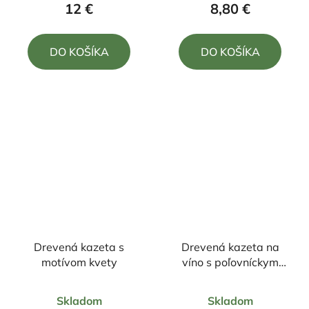
produktu
produktu
12 €
8,80 €
je
je
5,0
5,0
DO KOŠÍKA
DO KOŠÍKA
z
z
5
5
hviezdičiek.
hviezdičiek.
Drevená kazeta s
Drevená kazeta na
motívom kvety
víno s poľovníckym
motívom
Priemerné
Priemerné
Skladom
Skladom
hodnotenie
hodnotenie