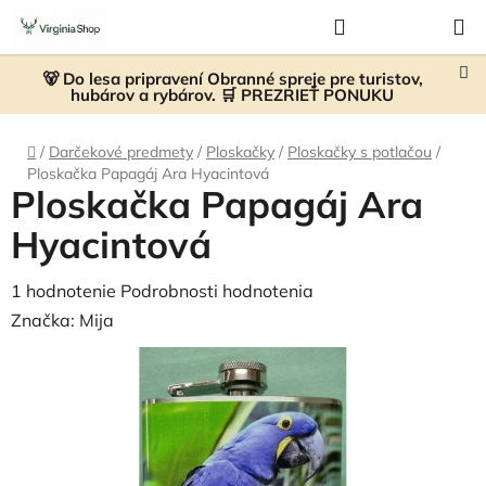
Prejsť
Hľadať
NÁKUP
na
KOŠÍK
obsah
🐻 Do lesa pripravení Obranné spreje pre turistov,
hubárov a rybárov. 🛒 PREZRIEŤ PONUKU
Domov
/
Darčekové predmety
/
Ploskačky
/
Ploskačky s potlačou
/
Ploskačka Papagáj Ara Hyacintová
Ploskačka Papagáj Ara
Hyacintová
Priemerné
1 hodnotenie
Podrobnosti hodnotenia
hodnotenie
Značka:
Mija
produktu
je
5,0
z
5