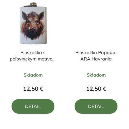
Ploskačka s
Ploskačka Papagáj
poľovníckym motívom
ARA Havrania
Diviak
Priemerné
Priemerné
Skladom
Skladom
hodnotenie
hodnotenie
produktu
produktu
12,50 €
12,50 €
je
je
5,0
5,0
DETAIL
DETAIL
z
z
5
5
hviezdičiek.
hviezdičiek.