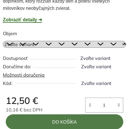
doplnkom, ktorý rozžiari každý deň a poteší všetkých
milovníkov neobyčajných zvierat.
Zobraziť detaily ➜
Objem
Dostupnosť
Zvoľte variant
Zvoľte variant
Možnosti doručenia
Kód:
Zvoľte variant
12,50 €
10,16 € bez DPH
Jednotková cena:
DO KOŠÍKA