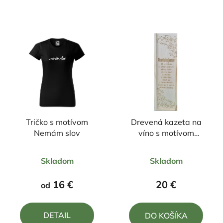
Tričko s motívom
Drevená kazeta na
Nemám slov
víno s motívom
Gratulujeme
Priemerné
Priemerné
Skladom
Skladom
hodnotenie
hodnotenie
produktu
produktu
16 €
20 €
od
je
je
5,0
4,0
DETAIL
DO KOŠÍKA
z
z