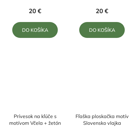
produktu
produktu
20 €
20 €
je
je
5,0
4,0
DO KOŠÍKA
DO KOŠÍKA
z
z
5
5
hviezdičiek.
hviezdičiek.
Prívesok na kľúče s
Fľaška ploskačka motív
motívom Včela + žetón
Slovensko vlajka
Priemerné
Priemerné