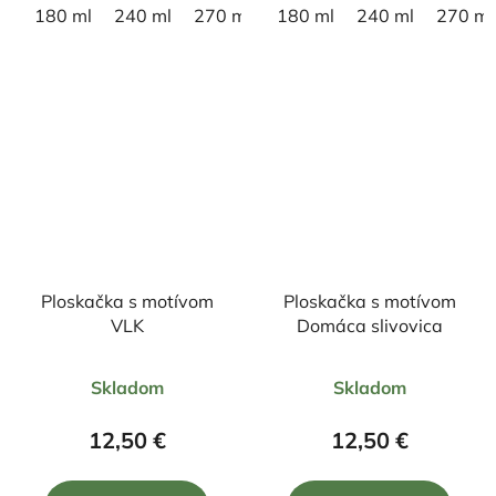
180 ml
240 ml
270 ml
180 ml
240 ml
270 ml
Ploskačka s motívom
Ploskačka s motívom
VLK
Domáca slivovica
Priemerné
Priemerné
Skladom
Skladom
hodnotenie
hodnotenie
produktu
produktu
12,50 €
12,50 €
je
je
5,0
5,0