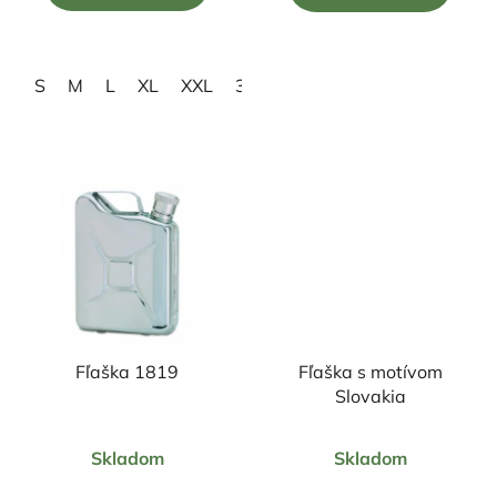
5
5
hviezdičiek.
hviezdičiek.
S
M
L
XL
XXL
3XL
Fľaška 1819
Fľaška s motívom
Slovakia
Priemerné
Priemerné
Skladom
Skladom
hodnotenie
hodnotenie