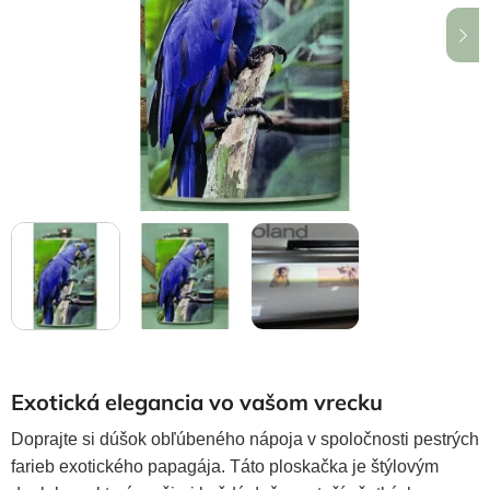
hviezdičiek.
Exotická elegancia vo vašom vrecku
Doprajte si dúšok obľúbeného nápoja v spoločnosti pestrých
farieb exotického papagája. Táto ploskačka je štýlovým