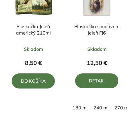
Ploskačka Jeleň
Ploskačka s motívom
americký 210ml
Jeleň FJ6
Priemerné
Priemerné
Skladom
Skladom
hodnotenie
hodnotenie
produktu
produktu
8,50 €
12,50 €
je
je
5,0
5,0
DETAIL
DO KOŠÍKA
z
z
5
5
hviezdičiek.
hviezdičiek.
180 ml
240 ml
270 ml