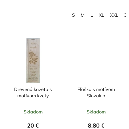
hviezdičiek.
hviezdičiek.
S
M
L
XL
XXL
3
Drevená kazeta s
Fľaška s motívom
motívom kvety
Slovakia
Priemerné
Priemerné
Skladom
Skladom
hodnotenie
hodnotenie
produktu
produktu
20 €
8,80 €