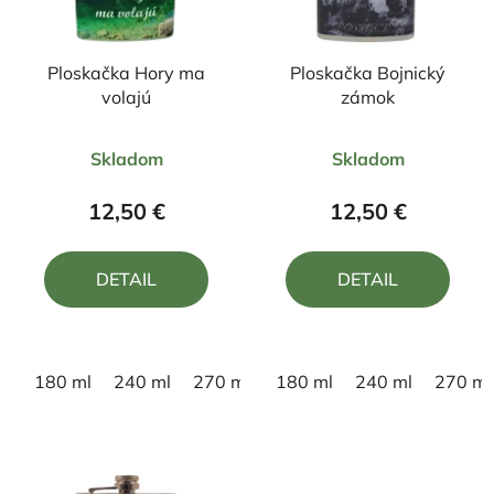
Ploskačka Hory ma
Ploskačka Bojnický
volajú
zámok
Priemerné
Priemerné
Skladom
Skladom
hodnotenie
hodnotenie
produktu
produktu
12,50 €
12,50 €
je
je
5,0
5,0
DETAIL
DETAIL
z
z
5
5
hviezdičiek.
hviezdičiek.
180 ml
240 ml
270 ml
180 ml
240 ml
270 ml