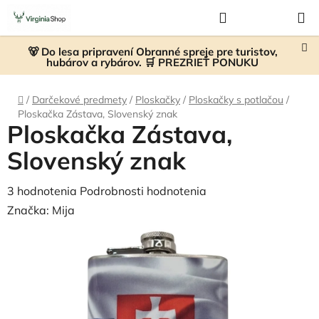
Prejsť
Hľadať
NÁKUP
na
KOŠÍK
obsah
🐻 Do lesa pripravení Obranné spreje pre turistov,
hubárov a rybárov. 🛒 PREZRIEŤ PONUKU
Domov
/
Darčekové predmety
/
Ploskačky
/
Ploskačky s potlačou
/
Ploskačka Zástava, Slovenský znak
Ploskačka Zástava,
Slovenský znak
Priemerné
3 hodnotenia
Podrobnosti hodnotenia
hodnotenie
Značka:
Mija
produktu
je
5,0
z
5