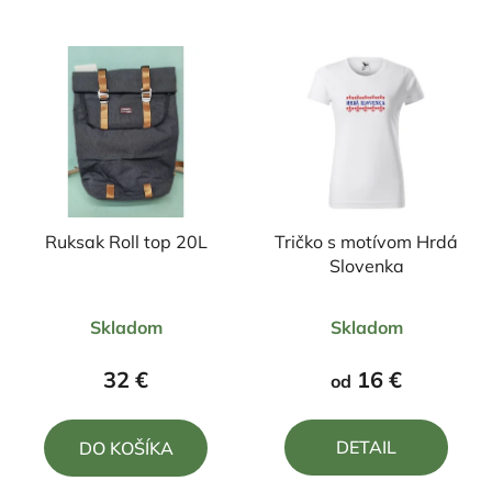
Ruksak Roll top 20L
Tričko s motívom Hrdá
Slovenka
Priemerné
Priemerné
Skladom
Skladom
hodnotenie
hodnotenie
produktu
produktu
32 €
16 €
od
je
je
4,7
5,0
DETAIL
DO KOŠÍKA
z
z
5
5