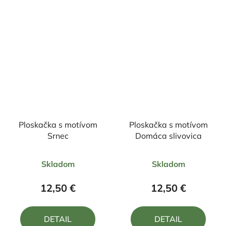
Ploskačka s motívom
Ploskačka s motívom
Srnec
Domáca slivovica
Priemerné
Priemerné
Skladom
Skladom
hodnotenie
hodnotenie
produktu
produktu
12,50 €
12,50 €
je
je
5,0
5,0
DETAIL
DETAIL
z
z