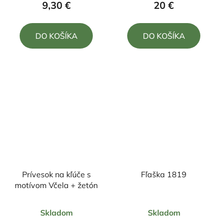
9,30 €
20 €
je
je
5,0
4,0
DO KOŠÍKA
DO KOŠÍKA
z
z
5
5
hviezdičiek.
hviezdičiek.
Prívesok na kľúče s
Fľaška 1819
motívom Včela + žetón
Priemerné
Priemerné
Skladom
Skladom
hodnotenie
hodnotenie