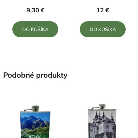
produktu
produktu
9,30 €
12 €
je
je
5,0
5,0
DO KOŠÍKA
DO KOŠÍKA
z
z
5
5
hviezdičiek.
hviezdičiek.
Podobné produkty