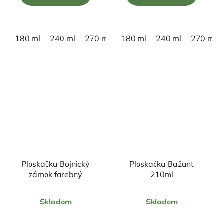
5
5
hviezdičiek.
hviezdičiek.
180 ml
240 ml
270 ml
180 ml
240 ml
270 ml
Ploskačka Bojnický
Ploskačka Bažant
zámok farebný
210ml
Priemerné
Priemerné
Skladom
Skladom
hodnotenie
hodnotenie