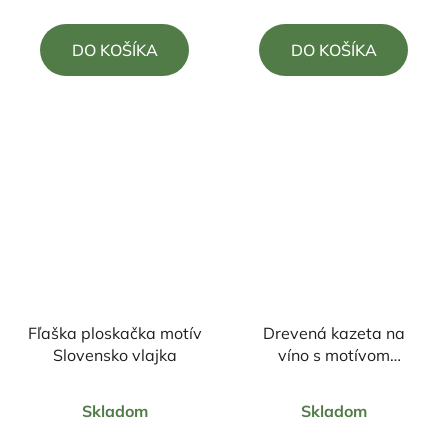
je
je
5,0
5,0
DO KOŠÍKA
DO KOŠÍKA
z
z
5
5
hviezdičiek.
hviezdičiek.
Fľaška ploskačka motív
Drevená kazeta na
Slovensko vlajka
víno s motívom
Gratulujeme
Priemerné
Priemerné
Skladom
Skladom
hodnotenie
hodnotenie
produktu
produktu