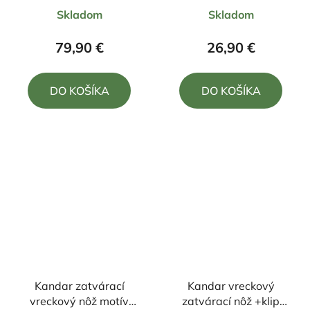
Priemerné
Priemerné
Skladom
Skladom
hodnotenie
hodnotenie
produktu
produktu
79,90 €
26,90 €
je
je
4,7
5,0
DO KOŠÍKA
DO KOŠÍKA
z
z
5
5
hviezdičiek.
hviezdičiek.
Kandar zatvárací
Kandar vreckový
vreckový nôž motív
zatvárací nôž +klip