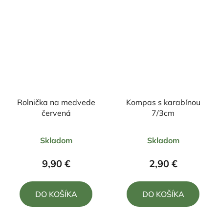
Rolnička na medvede
Kompas s karabínou
červená
7/3cm
Priemerné
Priemerné
Skladom
Skladom
hodnotenie
hodnotenie
produktu
produktu
9,90 €
2,90 €
je
je
5,0
5,0
DO KOŠÍKA
DO KOŠÍKA
z
z
5
5