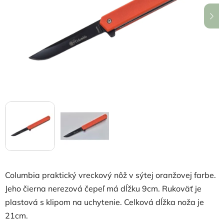
hviezdičiek.
Columbia praktický vreckový nôž v sýtej oranžovej farbe.
Jeho čierna nerezová čepeľ má dĺžku 9cm. Rukoväť je
plastová s klipom na uchytenie. Celková dĺžka noža je
21cm.