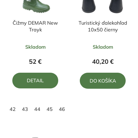
Čižmy DEMAR New
Turistický ďalekohľad
Trayk
10x50 čierny
Priemerné
Priemerné
Skladom
Skladom
hodnotenie
hodnotenie
produktu
produktu
52 €
40,20 €
je
je
4,7
5,0
DETAIL
DO KOŠÍKA
z
z
5
5
hviezdičiek.
hviezdičiek.
42
43
44
45
46