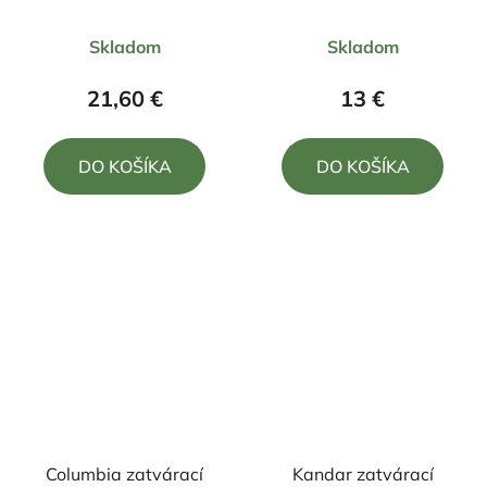
tiger +puzdro
20,5cm/8,5cm
Priemerné
Priemerné
23cm/9,5cm
Skladom
Skladom
hodnotenie
hodnotenie
produktu
produktu
21,60 €
13 €
je
je
5,0
4,0
DO KOŠÍKA
DO KOŠÍKA
z
z
5
5
hviezdičiek.
hviezdičiek.
Columbia zatvárací
Kandar zatvárací