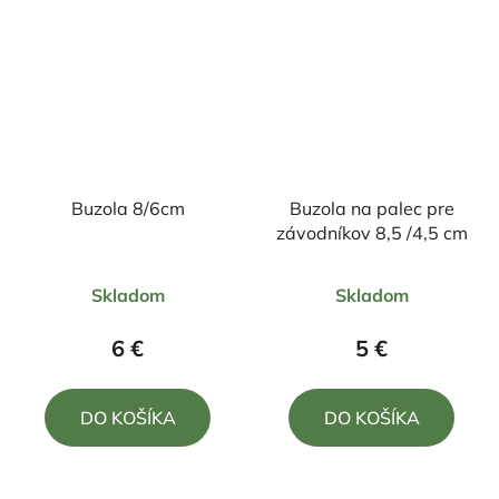
Buzola 8/6cm
Buzola na palec pre
závodníkov 8,5 /4,5 cm
Priemerné
Priemerné
Skladom
Skladom
hodnotenie
hodnotenie
produktu
produktu
6 €
5 €
je
je
5,0
5,0
DO KOŠÍKA
DO KOŠÍKA
z
z
5
5
hviezdičiek.
hviezdičiek.