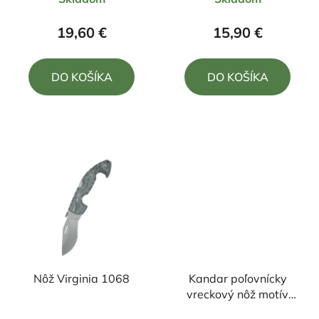
hodnotenie
hodnotenie
produktu
produktu
19,60 €
15,90 €
je
je
5,0
5,0
DO KOŠÍKA
DO KOŠÍKA
z
z
5
5
hviezdičiek.
hviezdičiek.
Nôž Virginia 1068
Kandar poľovnícky
vreckový nôž motív
jeleň +klip 23cm/10cm