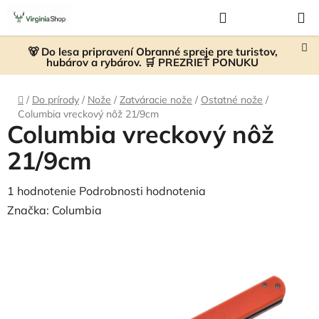
Prejsť
Hľadať
NÁKUP
na
KOŠÍK
obsah
🐻 Do lesa pripravení Obranné spreje pre turistov,
hubárov a rybárov. 🛒 PREZRIEŤ PONUKU
Domov
/
Do prírody
/
Nože
/
Zatváracie nože
/
Ostatné nože
/
Columbia vreckový nôž 21/9cm
Columbia vreckový nôž
21/9cm
Priemerné
1 hodnotenie
Podrobnosti hodnotenia
hodnotenie
Značka:
Columbia
produktu
je
4,0
z
5