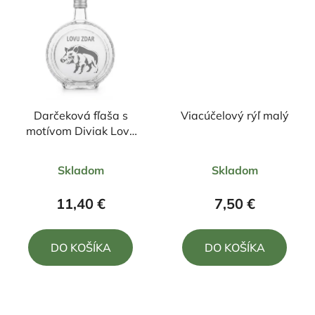
Darčeková fľaša s
Viacúčelový rýľ malý
motívom Diviak Lovu
Zdar 500ml
Priemerné
Priemerné
Skladom
Skladom
hodnotenie
hodnotenie
produktu
produktu
11,40 €
7,50 €
je
je
4,5
5,0
DO KOŠÍKA
DO KOŠÍKA
z
z
5
5
hviezdičiek.
hviezdičiek.