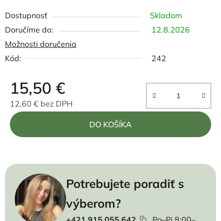
Dostupnosť
Skladom
12.8.2026
Možnosti doručenia
Kód:
242
15,50 €
12,60 € bez DPH
Jednotková cena:
DO KOŠÍKA
Potrebujete poradiť s
výberom?
+421 915 055 642
Po–Pi 8:00–