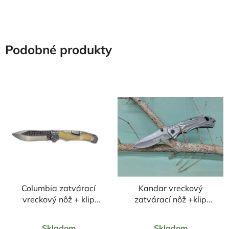
hviezdičiek.
hviezdičiek.
Podobné produkty
Columbia zatvárací
Kandar vreckový
vreckový nôž + klip
zatvárací nôž +klip
21/9,5cm
20cm/9cm
Priemerné
Priemerné
Skladom
Skladom