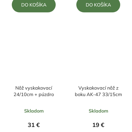
DO KOŠÍKA
DO KOŠÍKA
z
z
5
5
hviezdičiek.
hviezdičiek.
Nôž vyskakovací
Vyskakovací nôž z
24/10cm + púzdro
boku AK-47 33/15cm
Priemerné
Priemerné
Skladom
Skladom
hodnotenie
hodnotenie
produktu
produktu
31 €
19 €
je
je