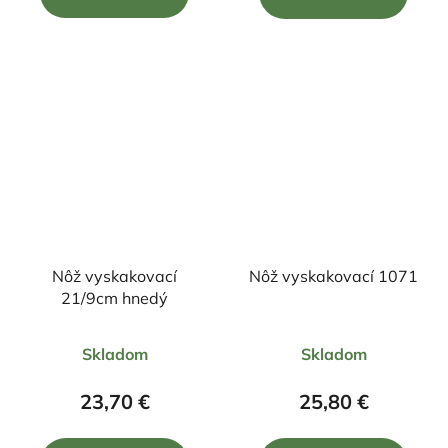
z
z
5
5
hviezdičiek.
hviezdičiek.
Nôž vyskakovací
Nôž vyskakovací 1071
21/9cm hnedý
Priemerné
Priemerné
Skladom
Skladom
hodnotenie
hodnotenie
produktu
produktu
23,70 €
25,80 €
je
je
5,0
5,0