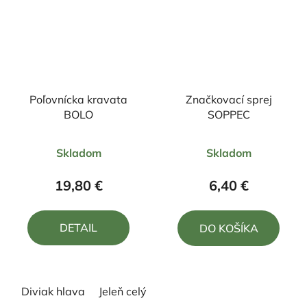
Poľovnícka kravata
Značkovací sprej
BOLO
SOPPEC
Priemerné
Priemerné
Skladom
Skladom
hodnotenie
hodnotenie
produktu
produktu
19,80 €
6,40 €
je
je
5,0
5,0
DETAIL
DO KOŠÍKA
z
z
5
5
hviezdičiek.
hviezdičiek.
Diviak hlava
Jeleň celý
Jeleň hlava z boku
Jeleň hl