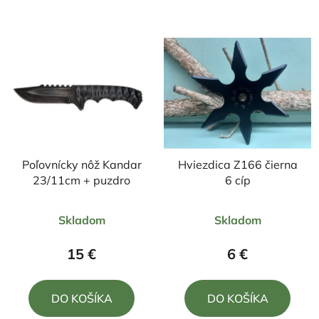
Poľovnícky nôž Kandar
Hviezdica Z166 čierna
23/11cm + puzdro
6 cíp
Priemerné
Priemerné
Skladom
Skladom
hodnotenie
hodnotenie
produktu
produktu
15 €
6 €
je
je
5,0
5,0
DO KOŠÍKA
DO KOŠÍKA
z
z