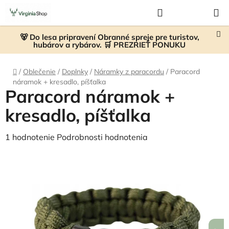
Prejsť
Hľadať
NÁKUP
na
KOŠÍK
obsah
🐻 Do lesa pripravení Obranné spreje pre turistov,
hubárov a rybárov. 🛒 PREZRIEŤ PONUKU
Domov
/
Oblečenie
/
Doplnky
/
Náramky z paracordu
/
Paracord
náramok + kresadlo, píšťalka
Paracord náramok +
kresadlo, píšťalka
Priemerné
1 hodnotenie
Podrobnosti hodnotenia
hodnotenie
produktu
je
5,0
z
5