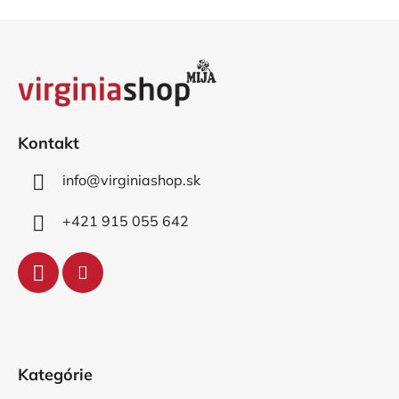
Z
á
p
ä
t
i
Kontakt
e
info
@
virginiashop.sk
+421 915 055 642
Kategórie