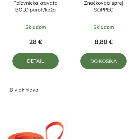
Poľovnícka kravata
Značkovací sprej
BOLO paroh/koža
SOPPEC
Priemerné
Priemerné
Skladom
Skladom
hodnotenie
hodnotenie
produktu
produktu
28 €
8,80 €
je
je
5,0
5,0
DETAIL
DO KOŠÍKA
z
z
5
5
hviezdičiek.
hviezdičiek.
Diviak hlava