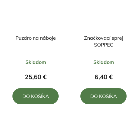
Puzdro na náboje
Značkovací sprej
SOPPEC
Priemerné
Priemerné
Skladom
Skladom
hodnotenie
hodnotenie
produktu
produktu
25,60 €
6,40 €
je
je
4,0
5,0
DO KOŠÍKA
DO KOŠÍKA
z
z
5
5
hviezdičiek.
hviezdičiek.