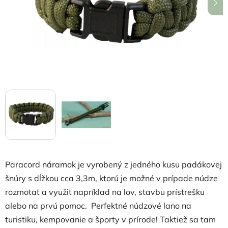
hviezdičiek.
Paracord náramok je vyrobený z jedného kusu padákovej
šnúry s dĺžkou cca 3,3m, ktorú je možné v prípade núdze
rozmotať a využiť napríklad na lov, stavbu prístrešku
alebo na prvú pomoc.
Perfektné núdzové lano na
turistiku, kempovanie a športy v prírode!
Taktiež sa tam