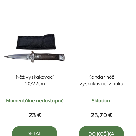
5
5
hviezdičiek.
hviezdičiek.
Nôž vyskakovací
Kandar nôž
10/22cm
vyskakovací z boku
21/9cm
Priemerné
Priemerné
Momentálne nedostupné
Skladom
hodnotenie
hodnotenie
produktu
produktu
23 €
23,70 €
je
je
5,0
4,3
DETAIL
DO KOŠÍKA