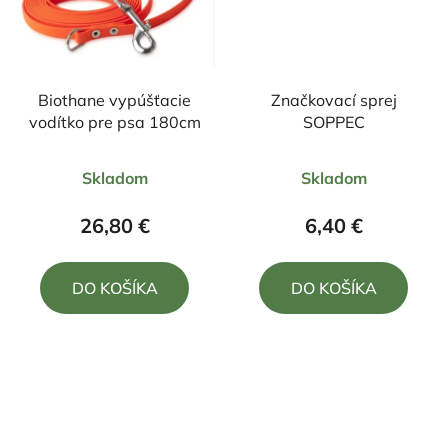
Biothane vypúšťacie
Značkovací sprej
vodítko pre psa 180cm
SOPPEC
Priemerné
Priemerné
Skladom
Skladom
hodnotenie
hodnotenie
produktu
produktu
26,80 €
6,40 €
je
je
4,0
5,0
DO KOŠÍKA
DO KOŠÍKA
z
z
5
5
hviezdičiek.
hviezdičiek.