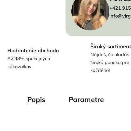
+421 915
info@virg
Široký sortimen
Hodnotenie obchodu
Nájdeš, čo hľadáš 
Až 98% spokojných
široká ponuka pre
zákazníkov
každého!
Popis
Parametre