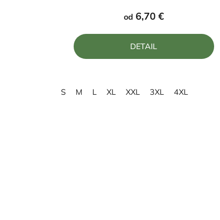
produktu
6,70 €
od
je
5,0
DETAIL
z
5
hviezdičiek.
S
M
L
XL
XXL
3XL
4XL