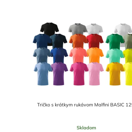
Tričko s krátkym rukávom Malfini BASIC 
Priemerné
Skladom
hodnotenie