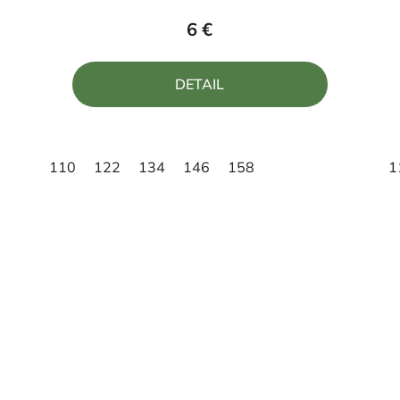
produktu
6 €
je
5,0
DETAIL
z
5
hviezdičiek.
110
122
134
146
158
1