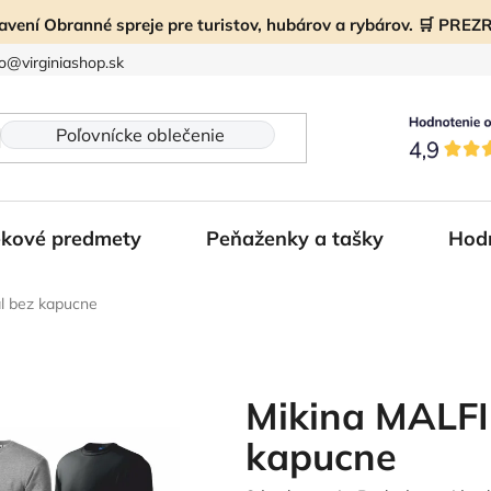
ravení Obranné spreje pre turistov, hubárov a rybárov. 🛒 PR
fo@virginiashop.sk
kové predmety
Peňaženky a tašky
Hod
l bez kapucne
Mikina MALFIN
kapucne