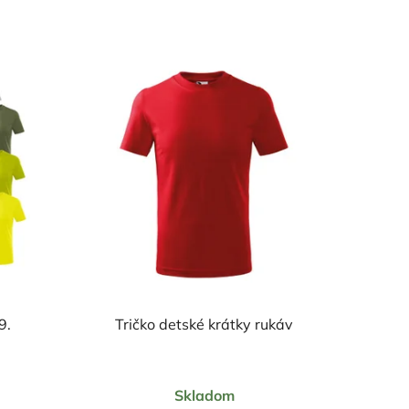
129.
Tričko detské krátky rukáv
Priemerné
Skladom
hodnotenie