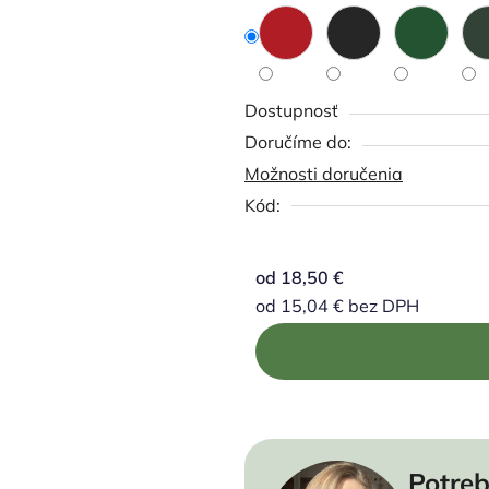
Dostupnosť
Možnosti doručenia
Kód:
od
18,50 €
od
15,04 €
bez DPH
Jednotková cena:
Potreb