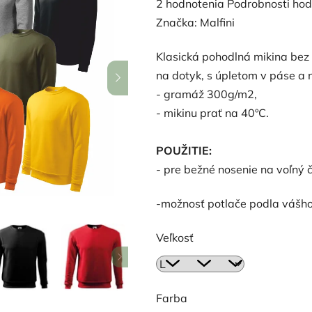
Priemerné
2 hodnotenia
Podrobnosti hod
hodnotenie
Značka:
Malfini
produktu
Klasická pohodlná mikina bez
je
na dotyk, s úpletom v páse a 
5,0
- gramáž 300g/m2,
z
- mikinu prať na 40ºC.
5
hviezdičiek.
POUŽITIE:
- pre bežné nosenie na voľný 
-možnosť potlače podla vášho
Veľkosť
Farba