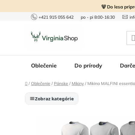
Prejsť
🐻 Do lesa prip
na
obsah
+421 915 055 642
po - pi 8:00-16:30
in
Oblečenie
Do prírody
Darče
Domov
/
Oblečenie
/
Pánske
/
Mikiny
/
Mikina MALFINI essentia
Zobraz kategórie