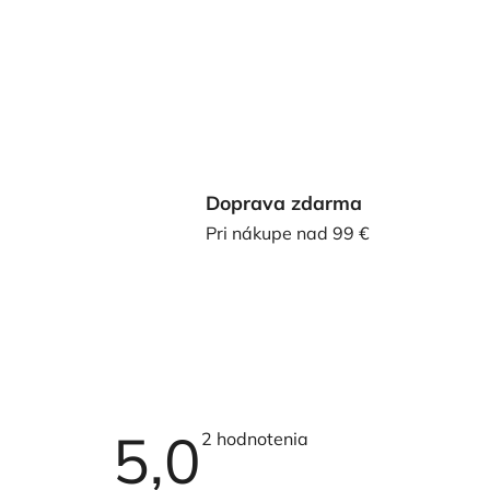
Doprava zdarma
Pri nákupe nad 99 €
5,0
Priemerné
2 hodnotenia
hodnotenie
produktu