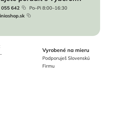
 055 642
Po–Pi 8:00–16:30
iniashop.sk
t
Vyrobené na mieru
–
Podporuješ Slovenskú
Firmu