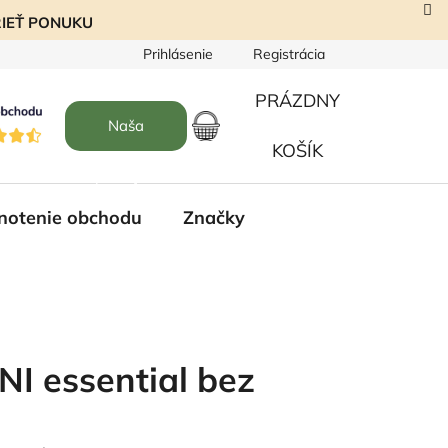
EZRIEŤ PONUKU
Prihlásenie
Registrácia
PRÁZDNY
Naša
NÁKUPNÝ
KOŠÍK
predajňa
KOŠÍK
notenie obchodu
Značky
I essential bez