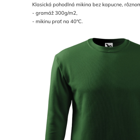
je
Klasická pohodlná mikina bez kapucne, rôzno
5,0
z
- gramáž 300g/m2,
5
hviezdičiek.
- mikinu prať na 40ºC.