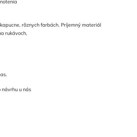
notenia
 kapucne, rôznych farbách. P
ríjemný materiál
na rukávoch,
čas.
 návrhu u nás