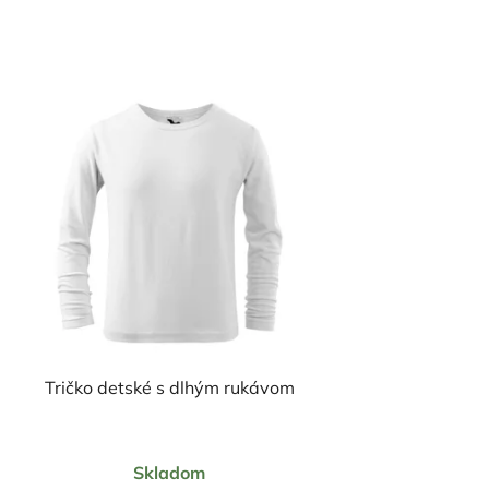
Tričko detské s dlhým rukávom
Priemerné
Skladom
hodnotenie