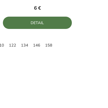
produktu
6 €
je
4,0
DETAIL
z
5
hviezdičiek.
10
122
134
146
158