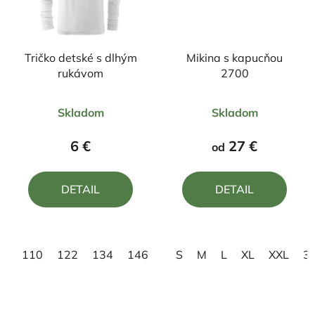
Tričko detské s dlhým
Mikina s kapucňou
rukávom
2700
Priemerné
Priemerné
Skladom
Skladom
hodnotenie
hodnotenie
produktu
produktu
6 €
27 €
od
je
je
4,0
4,0
DETAIL
DETAIL
z
z
5
5
hviezdičiek.
hviezdičiek.
110
122
134
146
158
S
M
L
XL
XXL
3