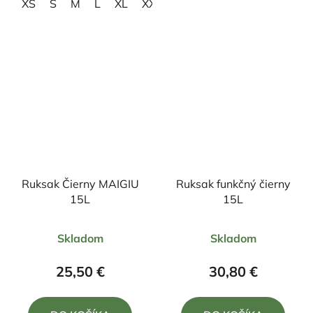
XS
S
M
L
XL
XXL
Ruksak Čierny MAIGIU
Ruksak funkčný čierny
15L
15L
Priemerné
Priemerné
Skladom
Skladom
hodnotenie
hodnotenie
produktu
produktu
25,50 €
30,80 €
je
je
5,0
5,0