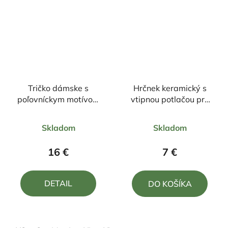
Tričko dámske s
Hrčnek keramický s
poľovníckym motívom
vtipnou potlačou pre
ČJ6 Jeleň
TRÉNERA
Priemerné
Priemerné
Skladom
Skladom
hodnotenie
hodnotenie
produktu
produktu
16 €
7 €
je
je
5,0
4,7
DETAIL
DO KOŠÍKA
z
z
5
5
hviezdičiek.
hviezdičiek.