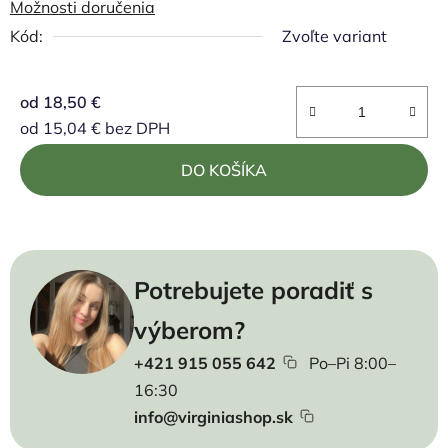
Možnosti doručenia
Kód:
Zvoľte variant
od
18,50 €
od
15,04 €
bez DPH
Jednotková cena:
DO KOŠÍKA
Potrebujete poradiť s
výberom?
+421 915 055 642
Po–Pi 8:00–
16:30
info@virginiashop.sk