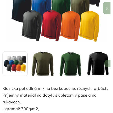
hviezdičiek.
Klasická pohodlná mikina bez kapucne, rôznych farbách.
P
ríjemný materiál na dotyk, s úpletom v páse a na
rukávoch,
- gramáž 300g/m2,