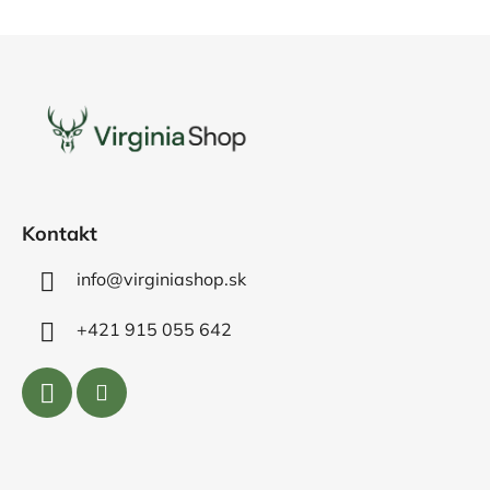
Z
á
p
ä
t
i
e
Kontakt
info@virginiashop.sk
+421 915 055 642