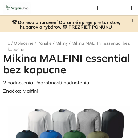
Prejsť
Hľadať
NÁKUP
na
KOŠÍK
obsah
🐻 Do lesa pripravení Obranné spreje pre turistov,
hubárov a rybárov. 🛒 PREZRIEŤ PONUKU
Domov
/
Oblečenie
/
Pánske
/
Mikiny
/
Mikina MALFINI essential bez
kapucne
Mikina MALFINI essential
bez kapucne
Priemerné
2 hodnotenia
Podrobnosti hodnotenia
hodnotenie
Značka:
Malfini
produktu
je
5,0
z
5