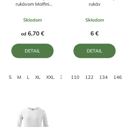
rukávom Malfini
rukáv
BASIC 129.
Priemerné
Priemerné
Skladom
Skladom
hodnotenie
hodnotenie
produktu
produktu
6,70 €
6 €
od
je
je
5,0
5,0
DETAIL
DETAIL
z
z
5
5
hviezdičiek.
hviezdičiek.
S
M
L
XL
XXL
3XL
110
4XL
122
134
146