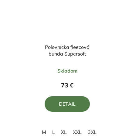
Poľovnícka fleecová
bunda Supersoft
Priemerné
Skladom
hodnotenie
produktu
73 €
je
5,0
DETAIL
z
5
hviezdičiek.
M
L
XL
XXL
3XL