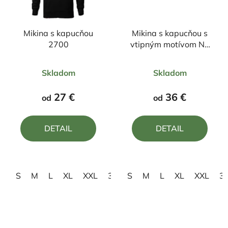
Mikina s kapucňou
Mikina s kapucňou s
2700
vtipným motívom Na
veľkosti záleží
Priemerné
Priemerné
Skladom
Skladom
hodnotenie
hodnotenie
produktu
produktu
27 €
36 €
od
od
je
je
4,0
5,0
DETAIL
DETAIL
z
z
5
5
hviezdičiek.
hviezdičiek.
S
M
L
XL
XXL
3XL
S
M
L
XL
XXL
3