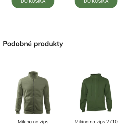
DO KOŠÍKA
DO KOŠÍKA
z
z
5
5
hviezdičiek.
hviezdičiek.
Podobné produkty
Mikina na zips
Mikina na zips 2710