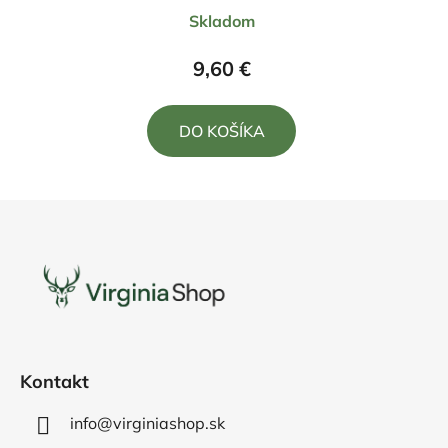
Skladom
9,60 €
DO KOŠÍKA
Z
á
p
ä
t
i
e
Kontakt
info@virginiashop.sk