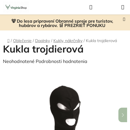
Prejsť
Hľadať
NÁKUP
na
KOŠÍK
obsah
🐻 Do lesa pripravení Obranné spreje pre turistov,
hubárov a rybárov. 🛒 PREZRIEŤ PONUKU
Domov
/
Oblečenie
/
Doplnky
/
Kukly, nákrčníky
/
Kukla trojdierová
Kukla trojdierová
Priemerné
Neohodnotené
Podrobnosti hodnotenia
hodnotenie
produktu
je
0,0
z
5
hviezdičiek.