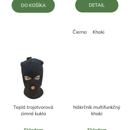
DETAIL
DO KOŠÍKA
z
5
hviezdičiek.
Čierna
Khaki
Teplá trojotvorová
Nákrčník multifunkčný
zimná kukla
khaki
Skladom
Skladom