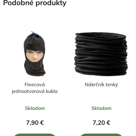
Podobné produkty
Fleecová
Nákrčník tenký
jednootvorová kukla
Priemerné
Skladom
Skladom
hodnotenie
produktu
7,90 €
7,20 €
je
5,0