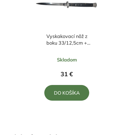
Vyskakovací nôž z
boku 33/12,5cm +
púzdro
Priemerné
Skladom
hodnotenie
produktu
31 €
je
4,7
DO KOŠÍKA
z
5
hviezdičiek.