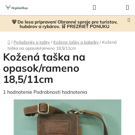
Prejsť
Hľadať
NÁKUP
na
KOŠÍK
obsah
🐻 Do lesa pripravení Obranné spreje pre turistov,
hubárov a rybárov. 🛒 PREZRIEŤ PONUKU
Domov
/
Peňaženky a tašky
/
Kožene tašky a kabelky
/
Kožená
taška na opasok/rameno 18,5/11cm
Kožená taška na
opasok/rameno
18,5/11cm
Priemerné
1 hodnotenie
Podrobnosti hodnotenia
hodnotenie
produktu
je
5,0
z