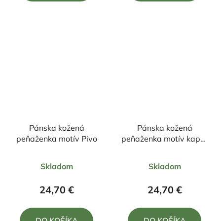
5
5
hviezdičiek.
hviezdičiek.
Pánska kožená
Pánska kožená
peňaženka motív Pivo
peňaženka motív kapor
+zapínanie
Priemerné
Priemerné
Skladom
Skladom
hodnotenie
hodnotenie
produktu
produktu
24,70 €
24,70 €
je
je
5,0
5,0
DO KOŠÍKA
DO KOŠÍKA