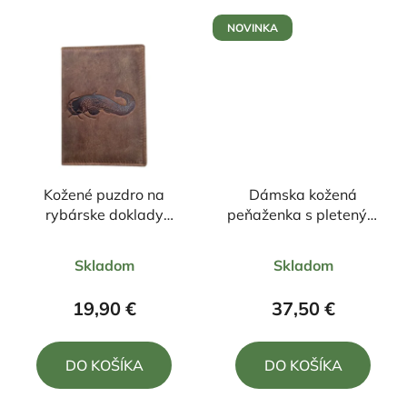
NOVINKA
Kožené puzdro na
Dámska kožená
rybárske doklady
peňaženka s pleteným
motív sumec 16/12cm
vzorom 18/10cm
Priemerné
Priemerné
Skladom
Skladom
hodnotenie
hodnotenie
produktu
produktu
19,90 €
37,50 €
je
je
5,0
5,0
DO KOŠÍKA
DO KOŠÍKA
z
z
5
5