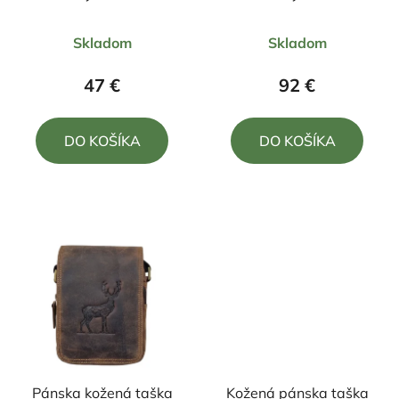
Priemerné
Priemerné
Skladom
Skladom
hodnotenie
hodnotenie
produktu
produktu
47 €
92 €
je
je
5,0
5,0
DO KOŠÍKA
DO KOŠÍKA
z
z
5
5
hviezdičiek.
hviezdičiek.
Pánska kožená taška
Kožená pánska taška