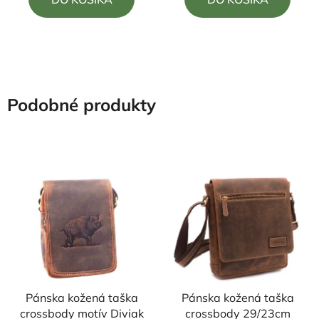
z
z
5
5
hviezdičiek.
hviezdičiek.
Podobné produkty
Pánska kožená taška
Pánska kožená taška
crossbody motív Diviak
crossbody 29/23cm