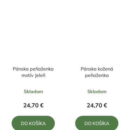
hviezdičiek.
hviezdičiek.
Pánska peňaženka
Pánska kožená
motív Jeleň
peňaženka
Priemerné
Priemerné
Skladom
Skladom
hodnotenie
hodnotenie
produktu
produktu
24,70 €
24,70 €
je
je
5,0
5,0
DO KOŠÍKA
DO KOŠÍKA
z
z