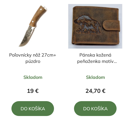
Poľovnícky nôž 27cm+
Pánska kožená
púzdro
peňaženka motív
diviak celý +zapínanie
Priemerné
Priemerné
Skladom
Skladom
hodnotenie
hodnotenie
produktu
produktu
19 €
24,70 €
je
je
5,0
5,0
DO KOŠÍKA
DO KOŠÍKA
z
z
5
5
hviezdičiek.
hviezdičiek.