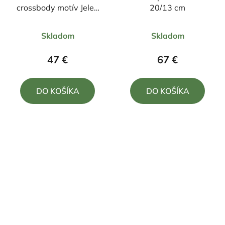
crossbody motív Jeleň
20/13 cm
celý
Priemerné
Priemerné
Skladom
Skladom
hodnotenie
hodnotenie
produktu
produktu
47 €
67 €
je
je
5,0
4,0
DO KOŠÍKA
DO KOŠÍKA
z
z
5
5
hviezdičiek.
hviezdičiek.