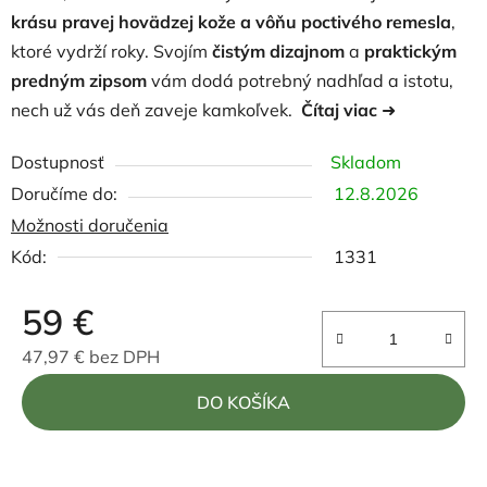
krásu pravej hovädzej kože
a vôňu poctivého remesla
,
ktoré vydrží roky. Svojím
čistým dizajnom
a
praktickým
predným zipsom
vám dodá potrebný nadhľad a istotu,
nech už vás deň zaveje kamkoľvek.
Čítaj viac
➜
Dostupnosť
Skladom
12.8.2026
Možnosti doručenia
Kód:
1331
59 €
47,97 € bez DPH
Jednotková cena:
DO KOŠÍKA