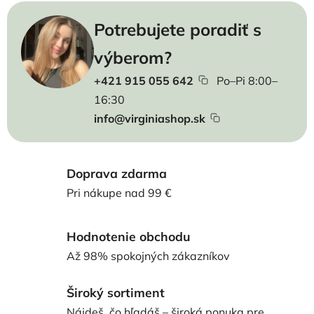
Potrebujete poradiť s
výberom?
+421 915 055 642
Po–Pi 8:00–
16:30
info@virginiashop.sk
Doprava zdarma
Pri nákupe nad 99 €
Hodnotenie obchodu
Až 98% spokojných zákazníkov
Široký sortiment
Nájdeš, čo hľadáš – široká ponuka pre