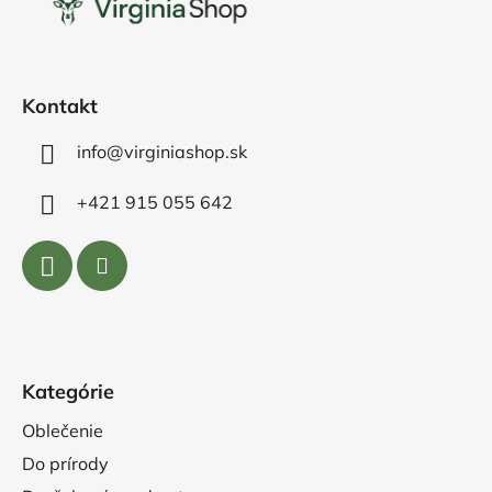
ä
t
i
e
Kontakt
info@virginiashop.sk
+421 915 055 642
Kategórie
Oblečenie
Do prírody