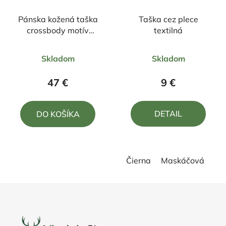
Pánska kožená taška
Taška cez plece
crossbody motív
textilná
Medveď
Priemerné
Priemerné
Skladom
Skladom
hodnotenie
hodnotenie
produktu
produktu
47 €
9 €
je
je
5,0
5,0
DETAIL
DO KOŠÍKA
z
z
5
5
hviezdičiek.
hviezdičiek.
Čierna
Maskáčová
Z
á
p