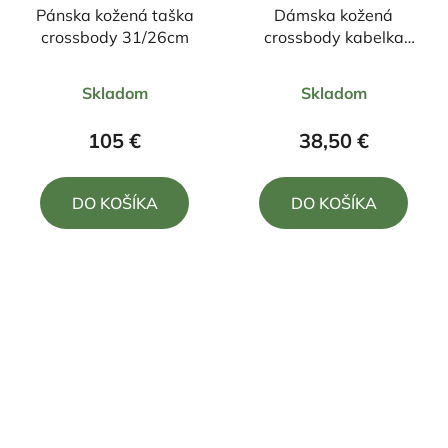
Pánska kožená taška
Dámska kožená
crossbody 31/26cm
crossbody kabelka
čierna
Priemerné
Priemerné
Skladom
Skladom
hodnotenie
hodnotenie
produktu
produktu
105 €
38,50 €
je
je
5,0
4,0
DO KOŠÍKA
DO KOŠÍKA
z
z
5
5
hviezdičiek.
hviezdičiek.