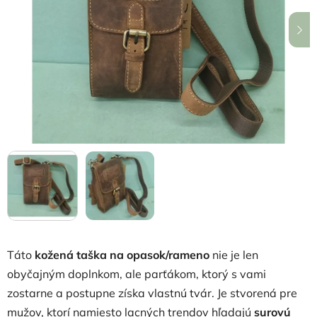
5
hviezdičiek.
Táto
kožená taška na opasok/rameno
nie je len
obyčajným doplnkom, ale parťákom, ktorý s vami
zostarne a postupne získa vlastnú tvár. Je stvorená pre
mužov, ktorí namiesto lacných trendov hľadajú
surovú