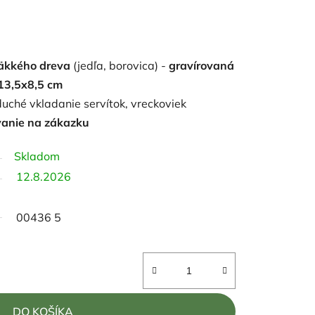
äkkého dreva
(jedľa, borovica) -
gravírovaná
13,5x8,5 cm
uché vkladanie servítok, vreckoviek
vanie na zákazku
Skladom
12.8.2026
00436 5
DO KOŠÍKA