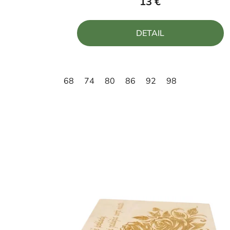
13 €
je
5,0
DETAIL
z
5
hviezdičiek.
68
74
80
86
92
98