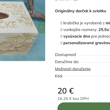
produktu
Originálny darček k sviatku
je
5,0
krabička je vyrobená z
m
z
vonkajšie rozmery:
25,5x
5
vysúvacie dno
pre jednod
hviezdičiek.
personalizované gravíro
Dostupnosť
Možnosti doručenia
Kód:
20 €
16,26 € bez DPH
Jednotková cena: