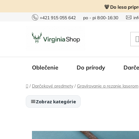
Prejsť
🐻 Do lesa prip
na
obsah
+421 915 055 642
po - pi 8:00-16:30
in
Oblečenie
Do prírody
Darče
Domov
/
Darčekové predmety
/
Gravírovanie a rezanie laserom
Zobraz kategórie