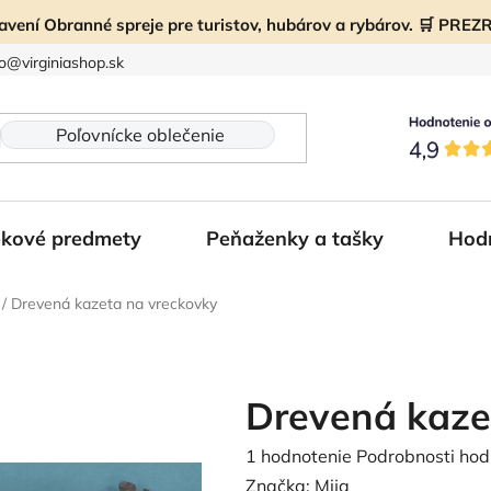
ravení Obranné spreje pre turistov, hubárov a rybárov. 🛒 PR
fo@virginiashop.sk
kové predmety
Peňaženky a tašky
Hod
/
Drevená kazeta na vreckovky
Drevená kaze
Priemerné
1 hodnotenie
Podrobnosti hod
hodnotenie
Značka:
Mija