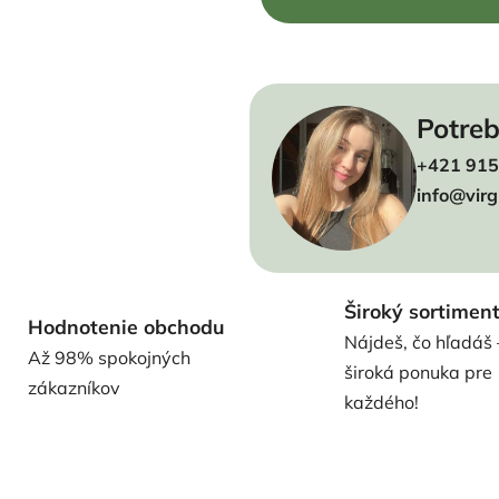
Potreb
+421 915
info@virg
Široký sortimen
Hodnotenie obchodu
Nájdeš, čo hľadáš 
Až 98% spokojných
široká ponuka pre
zákazníkov
každého!