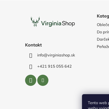
hviezdičiek.
Z
á
Kateg
p
Obleče
ä
Do prí
t
i
Darče
Kontakt
e
Peňaže
info@virginiashop.sk
+421 915 055 642
Tento web 
webu vyjadr