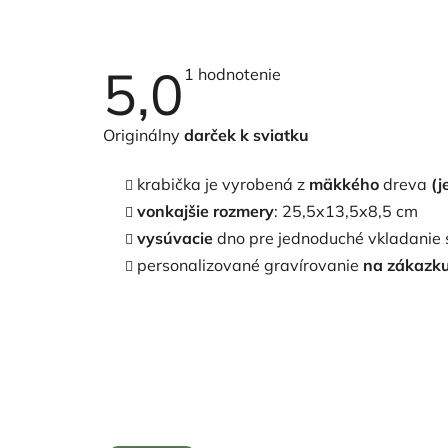
5,0
Priemerné
1 hodnotenie
hodnotenie
produktu
je
Originálny
darček k sviatku
5,0
z
5
krabička je vyrobená z
mäkkého
dreva
(j
hviezdičiek.
vonkajšie rozmery
: 25,5x13,5x8,5 cm
vysúvacie
dno pre jednoduché vkladanie s
personalizované gravírovanie
na zákazk