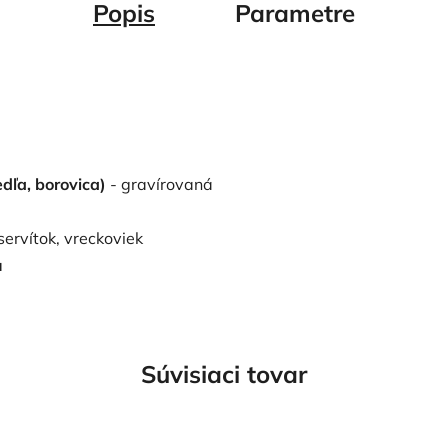
Popis
Parametre
edľa, borovica)
- gravírovaná
ervítok, vreckoviek
u
Súvisiaci tovar