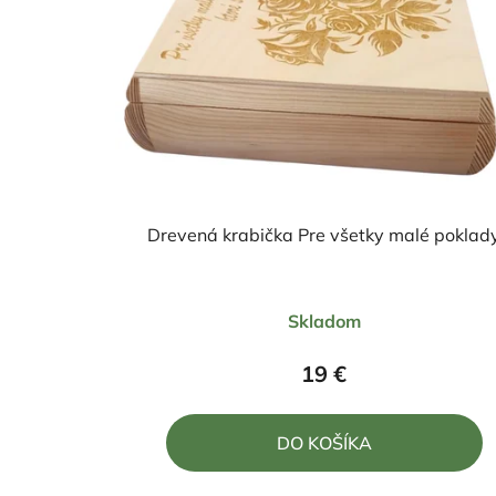
Drevená krabička Pre všetky malé poklad
Priemerné
Skladom
hodnotenie
produktu
19 €
je
5,0
DO KOŠÍKA
z
5