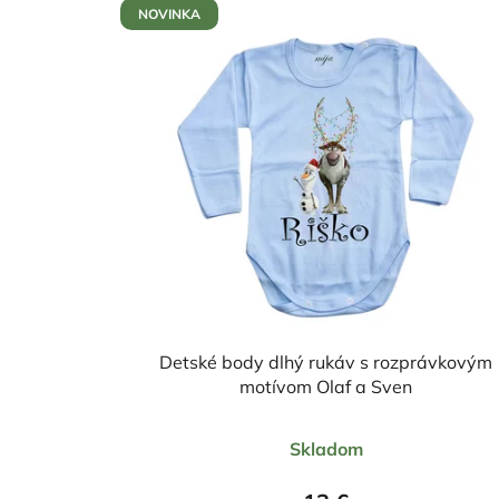
NOVINKA
Detské body dlhý rukáv s rozprávkovým
motívom Olaf a Sven
Priemerné
Skladom
hodnotenie
produktu