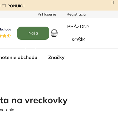
EZRIEŤ PONUKU
Prihlásenie
Registrácia
PRÁZDNY
Naša
NÁKUPNÝ
KOŠÍK
predajňa
KOŠÍK
notenie obchodu
Značky
ta na vreckovky
notenia