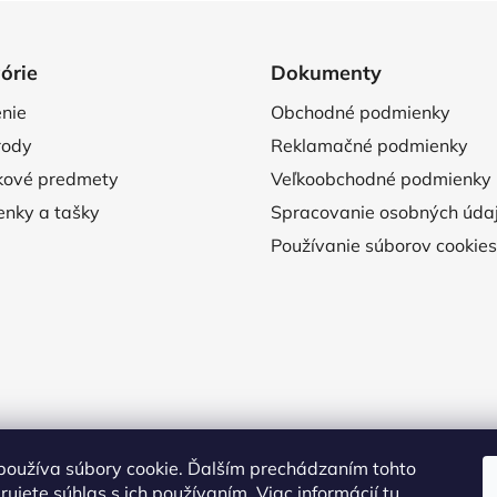
órie
Dokumenty
nie
Obchodné podmienky
rody
Reklamačné podmienky
kové predmety
Veľkoobchodné podmienky
nky a tašky
Spracovanie osobných úda
Používanie súborov cookies
používa súbory cookie. Ďalším prechádzaním tohto
ujete súhlas s ich používaním. Viac informácií
tu
.