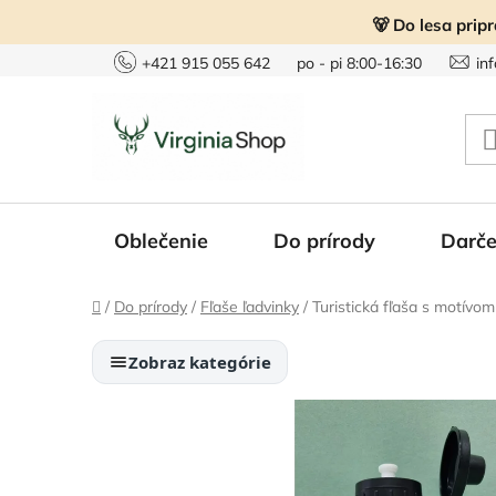
Prejsť
🐻 Do lesa prip
na
obsah
+421 915 055 642
po - pi 8:00-16:30
in
Oblečenie
Do prírody
Darče
Domov
/
Do prírody
/
Fľaše ľadvinky
/
Turistická fľaša s motívo
Zobraz kategórie