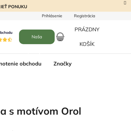
EZRIEŤ PONUKU
Prihlásenie
Registrácia
PRÁZDNY
Naša
NÁKUPNÝ
KOŠÍK
predajňa
KOŠÍK
notenie obchodu
Značky
aša s motívom Orol