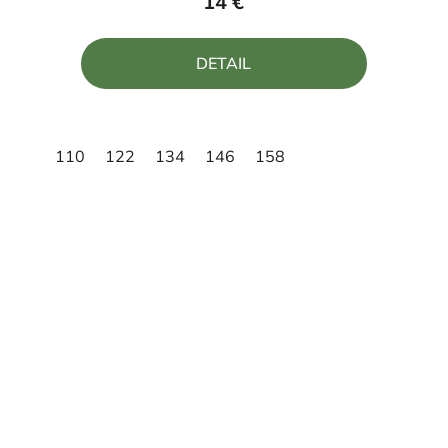
14 €
je
5,0
DETAIL
z
5
hviezdičiek.
110
122
134
146
158