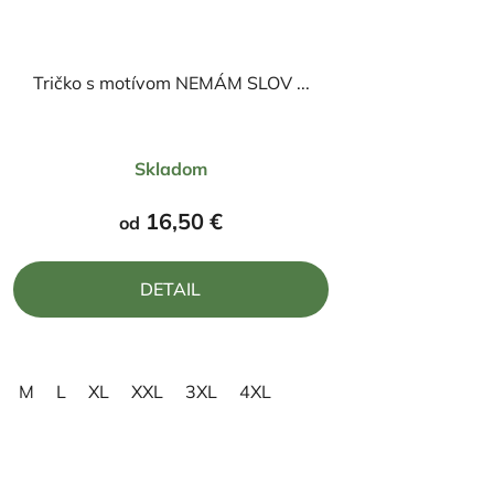
Tričko s motívom NEMÁM SLOV ...
Priemerné
Skladom
hodnotenie
produktu
16,50 €
od
je
5,0
DETAIL
z
5
hviezdičiek.
M
L
XL
XXL
3XL
4XL