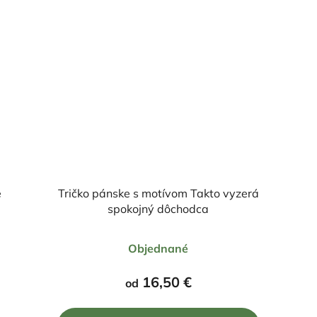
e
Tričko pánske s motívom Takto vyzerá
spokojný dôchodca
Priemerné
Objednané
hodnotenie
produktu
16,50 €
od
je
5,0