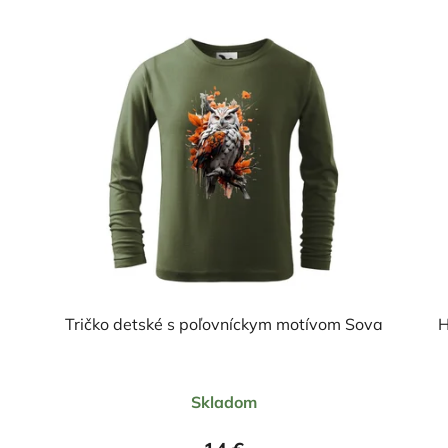
Tričko detské s poľovníckym motívom Sova
H
Priemerné
Skladom
hodnotenie
produktu