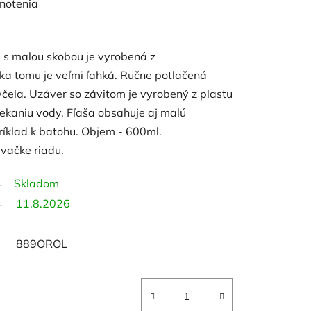
notenia
ša s malou skobou je vyrobená z
ka tomu je veľmi ľahká. Ručne potlačená
včela. Uzáver so závitom je vyrobený z plastu
tekaniu vody. Fľaša obsahuje aj malú
ríklad k batohu. Objem - 600ml.
ačke riadu.
Skladom
11.8.2026
889OROL