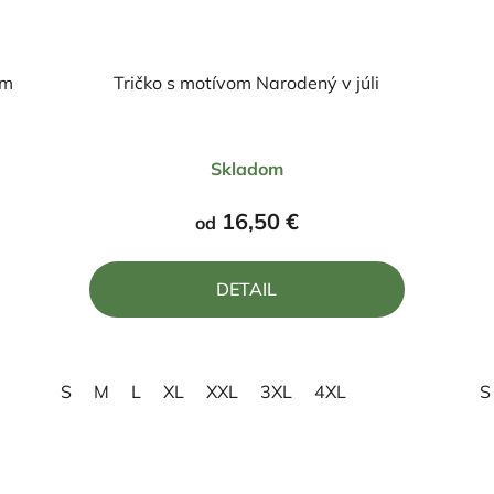
cm
Tričko s motívom Narodený v júli
Priemerné
Skladom
hodnotenie
produktu
16,50 €
od
je
4,0
DETAIL
z
5
hviezdičiek.
S
M
L
XL
XXL
3XL
4XL
S