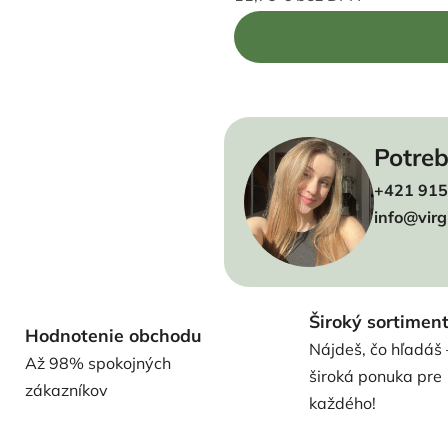
Jednotková cena:
Potreb
+421 915
info@virg
Široký sortimen
Hodnotenie obchodu
Nájdeš, čo hľadáš 
Až 98% spokojných
široká ponuka pre
zákazníkov
každého!