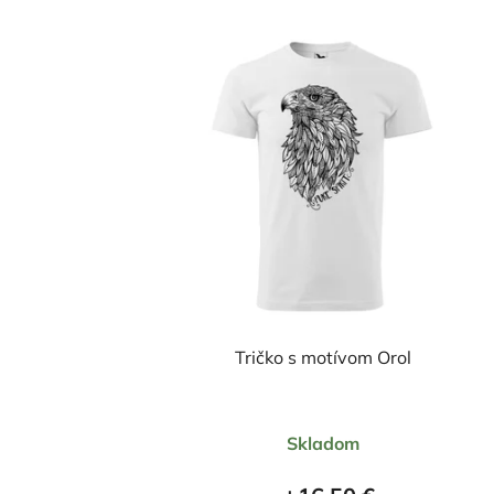
Tričko s motívom Orol
Priemerné
Skladom
hodnotenie
produktu