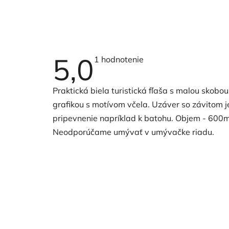
5,0
Priemerné
1 hodnotenie
hodnotenie
produktu
je
Praktická biela turistická fľaša s malou skob
5,0
z
grafikou s motívom včela. Uzáver so závitom j
5
hviezdičiek.
pripevnenie napríklad k batohu. Objem - 600m
Neodporúčame umývať v umývačke riadu.