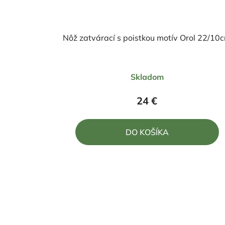
Nôž zatvárací s poistkou motív Orol 22/10
Priemerné
Skladom
hodnotenie
produktu
24 €
je
5,0
DO KOŠÍKA
z
5
hviezdičiek.