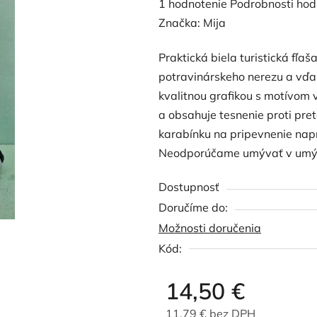
Priemerné
1 hodnotenie
Podrobnosti hod
hodnotenie
Značka:
Mija
produktu
Praktická biela turistická fľa
je
potravinárskeho nerezu a vďa
5,0
kvalitnou grafikou s motívom 
z
a obsahuje tesnenie proti pre
5
karabínku na pripevnenie nap
hviezdičiek.
Neodporúčame umývať v umýv
Dostupnosť
Možnosti doručenia
Kód:
14,50 €
11,79 € bez DPH