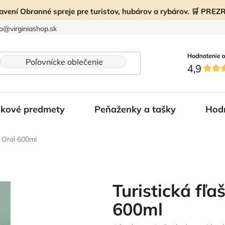
ravení Obranné spreje pre turistov, hubárov a rybárov. 🛒 PR
fo@virginiashop.sk
kové predmety
Peňaženky a tašky
Hod
m Orol 600ml
Turistická fľ
600ml