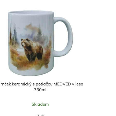
rnček keramický s potlačou MEDVEĎ v lese
330ml
Priemerné
Skladom
hodnotenie
produktu