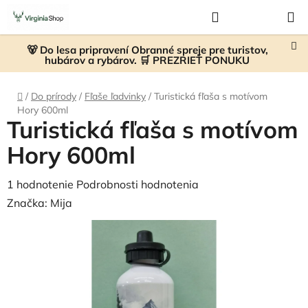
Prejsť
Hľadať
NÁKUP
na
KOŠÍK
obsah
🐻 Do lesa pripravení Obranné spreje pre turistov,
hubárov a rybárov. 🛒 PREZRIEŤ PONUKU
Domov
/
Do prírody
/
Fľaše ľadvinky
/
Turistická fľaša s motívom
Hory 600ml
Turistická fľaša s motívom
Hory 600ml
Priemerné
1 hodnotenie
Podrobnosti hodnotenia
hodnotenie
Značka:
Mija
produktu
je
5,0
z
5