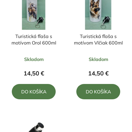
Turistická fľaša s
Turistická fľaša s
motívom Orol 600ml
motívom Vlčiak 600ml
Priemerné
Skladom
Skladom
hodnotenie
produktu
14,50 €
14,50 €
je
5,0
DO KOŠÍKA
DO KOŠÍKA
z
5
hviezdičiek.