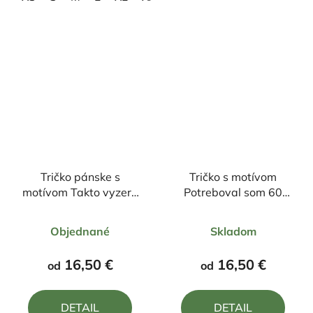
Tričko pánske s
Tričko s motívom
motívom Takto vyzerá
Potreboval som 60
spokojný dôchodca
rokov, aby som vyzeral
Priemerné
Priemerné
tak dobre
Objednané
Skladom
hodnotenie
hodnotenie
produktu
produktu
16,50 €
16,50 €
od
od
je
je
5,0
5,0
DETAIL
DETAIL