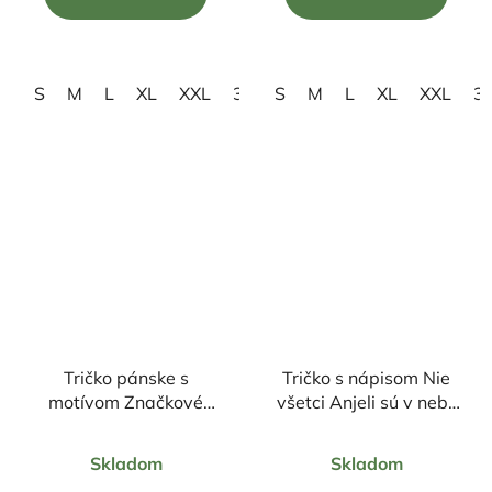
z
z
5
5
hviezdičiek.
hviezdičiek.
S
M
L
XL
XXL
3XL
S
4XL
M
L
XL
XXL
3
Tričko pánske s
Tričko s nápisom Nie
motívom Značkové
všetci Anjeli sú v nebi,
tričko
napríklad ja som doma
Priemerné
Priemerné
Skladom
Skladom
hodnotenie
hodnotenie