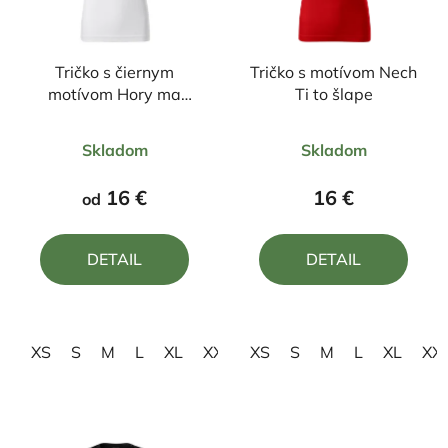
Tričko s čiernym
Tričko s motívom Nech
motívom Hory ma
Ti to šlape
volajú
Priemerné
Priemerné
Skladom
Skladom
hodnotenie
hodnotenie
produktu
produktu
16 €
16 €
od
je
je
4,7
5,0
DETAIL
DETAIL
z
z
5
5
hviezdičiek.
hviezdičiek.
XS
S
M
L
XL
XXL
XS
3XL
S
M
L
XL
XX