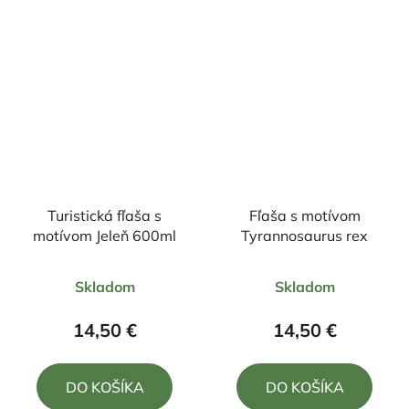
Turistická fľaša s
Fľaša s motívom
motívom Jeleň 600ml
Tyrannosaurus rex
Priemerné
Priemerné
Skladom
Skladom
hodnotenie
hodnotenie
produktu
produktu
14,50 €
14,50 €
je
je
5,0
5,0
DO KOŠÍKA
DO KOŠÍKA
z
z