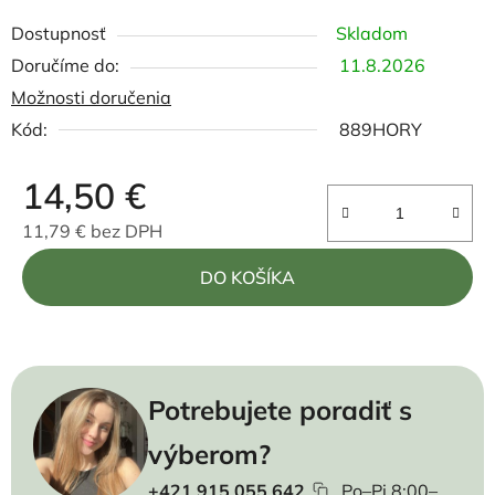
Dostupnosť
Skladom
11.8.2026
Možnosti doručenia
Kód:
889HORY
14,50 €
11,79 € bez DPH
Jednotková cena:
DO KOŠÍKA
Potrebujete poradiť s
výberom?
+421 915 055 642
Po–Pi 8:00–