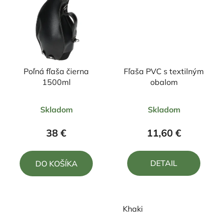
Poľná fľaša čierna
Fľaša PVC s textilným
1500ml
obalom
Priemerné
Priemerné
Skladom
Skladom
hodnotenie
hodnotenie
produktu
produktu
38 €
11,60 €
je
je
4,0
5,0
DETAIL
DO KOŠÍKA
z
z
5
5
hviezdičiek.
hviezdičiek.
Khaki