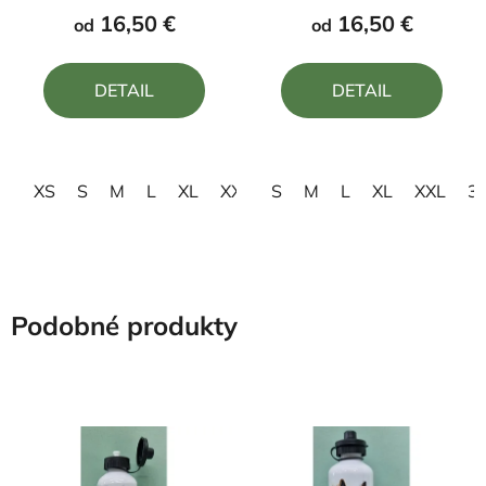
produktu
produktu
16,50 €
16,50 €
od
od
je
je
5,0
5,0
DETAIL
DETAIL
z
z
5
5
hviezdičiek.
hviezdičiek.
XS
S
M
L
XL
XXL
S
3XL
M
4XL
L
XL
XXL
3
Podobné produkty