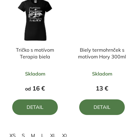
Tričko s motívom
Biely termohrnček s
Terapia biela
motívom Hory 300ml
Priemerné
Priemerné
Skladom
Skladom
hodnotenie
hodnotenie
produktu
produktu
16 €
13 €
od
je
je
5,0
4,5
DETAIL
DETAIL
z
z
5
5
hviezdičiek.
hviezdičiek.
XS
S
M
L
XL
XXL
3XL