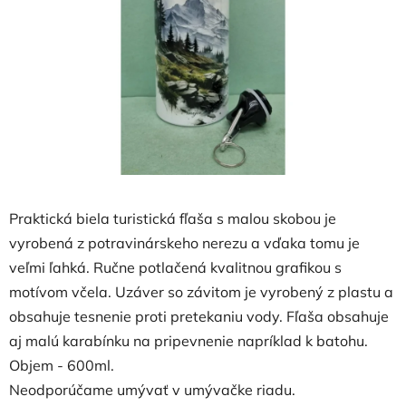
hviezdičiek.
Praktická biela turistická fľaša s malou skobou je
vyrobená z potravinárskeho nerezu a vďaka tomu je
veľmi ľahká. Ručne potlačená kvalitnou grafikou s
motívom včela. Uzáver so závitom je vyrobený z plastu a
obsahuje tesnenie proti pretekaniu vody. Fľaša obsahuje
aj malú karabínku na pripevnenie napríklad k batohu.
Objem - 600ml.
Neodporúčame umývať v umývačke riadu.