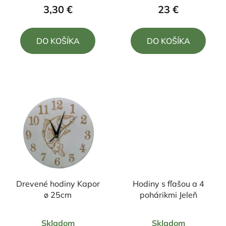
produktu
3,30 €
23 €
je
5,0
DO KOŠÍKA
DO KOŠÍKA
z
5
hviezdičiek.
Drevené hodiny Kapor
Hodiny s fľašou a 4
ø 25cm
pohárikmi Jeleň
Priemerné
Skladom
Skladom