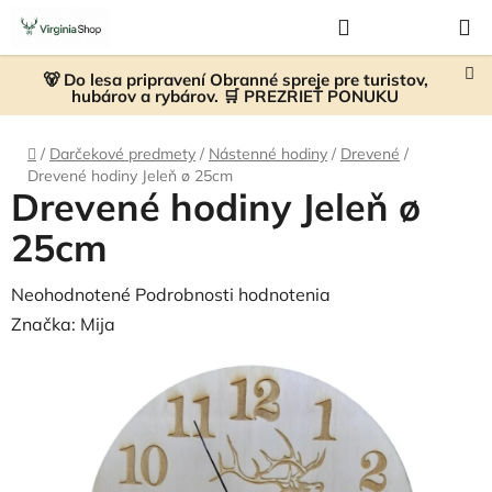
Prejsť
Hľadať
NÁKUP
na
KOŠÍK
obsah
🐻 Do lesa pripravení Obranné spreje pre turistov,
hubárov a rybárov. 🛒 PREZRIEŤ PONUKU
Domov
/
Darčekové predmety
/
Nástenné hodiny
/
Drevené
/
Drevené hodiny Jeleň ø 25cm
Drevené hodiny Jeleň ø
25cm
Priemerné
Neohodnotené
Podrobnosti hodnotenia
hodnotenie
Značka:
Mija
produktu
je
0,0
z
5