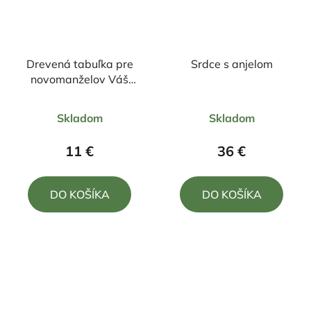
Drevená tabuľka pre
Srdce s anjelom
novomanželov Váš
prvý milión
Priemerné
Priemerné
Skladom
Skladom
hodnotenie
hodnotenie
produktu
produktu
11 €
36 €
je
je
5,0
5,0
DO KOŠÍKA
DO KOŠÍKA
z
z
5
5
hviezdičiek.
hviezdičiek.