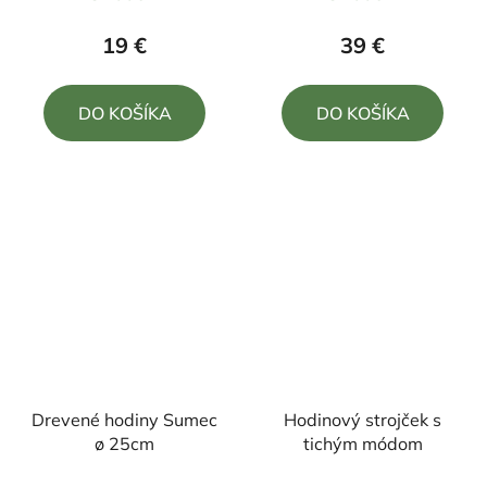
hodnotenie
produktu
19 €
39 €
je
5,0
DO KOŠÍKA
DO KOŠÍKA
z
5
hviezdičiek.
Drevené hodiny Sumec
Hodinový strojček s
ø 25cm
tichým módom
Priemerné
Priemerné