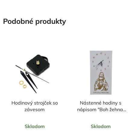
Podobné produkty
Hodinový strojček so
Nástenné hodiny s
závesom
nápisom "Boh žehnaj
tomuto domu" 25 x
Priemerné
50,5cm
Skladom
Skladom
hodnotenie