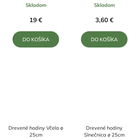
Skladom
Skladom
hodnotenie
hodnotenie
produktu
produktu
19 €
3,60 €
je
je
5,0
5,0
DO KOŠÍKA
DO KOŠÍKA
z
z
5
5
hviezdičiek.
hviezdičiek.
Drevené hodiny Včela ø
Drevené hodiny
25cm
Slnečnica ø 25cm