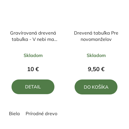
Gravírovaná drevená
Drevená tabuľka Pre
tabuľka - V nebi ma
novomanželov
nechcú...
Priemerné
Skladom
Skladom
hodnotenie
produktu
10 €
9,50 €
je
5,0
DETAIL
DO KOŠÍKA
z
5
hviezdičiek.
Biela
Prírodné drevo