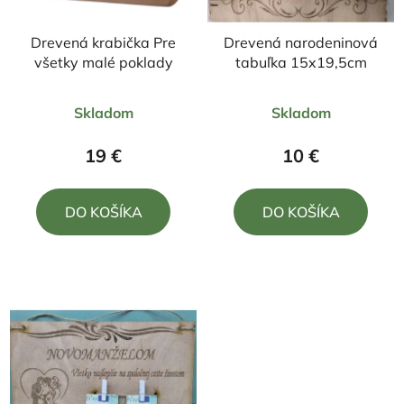
Drevená krabička Pre
Drevená narodeninová
všetky malé poklady
tabuľka 15x19,5cm
Priemerné
Priemerné
Skladom
Skladom
hodnotenie
hodnotenie
produktu
produktu
19 €
10 €
je
je
5,0
4,0
DO KOŠÍKA
DO KOŠÍKA
z
z
5
5
hviezdičiek.
hviezdičiek.