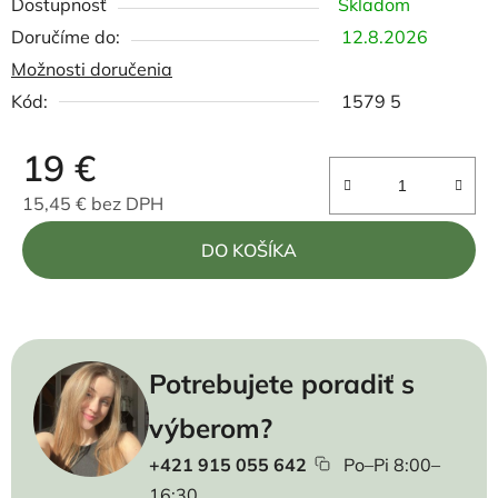
Dostupnosť
Skladom
12.8.2026
Možnosti doručenia
Kód:
1579 5
19 €
15,45 € bez DPH
Jednotková cena:
DO KOŠÍKA
Potrebujete poradiť s
výberom?
+421 915 055 642
Po–Pi 8:00–
16:30