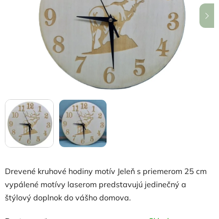
hviezdičiek.
Drevené kruhové hodiny motív Jeleň s priemerom 25 cm
vypálené motívy laserom predstavujú jedinečný a
štýlový doplnok do vášho domova.