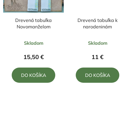
Drevená tabuľka
Drevená tabuľka k
Novomanželom
narodeninám
Priemerné
Priemerné
Skladom
Skladom
hodnotenie
hodnotenie
produktu
produktu
15,50 €
11 €
je
je
5,0
5,0
DO KOŠÍKA
DO KOŠÍKA
z
z
5
5
hviezdičiek.
hviezdičiek.