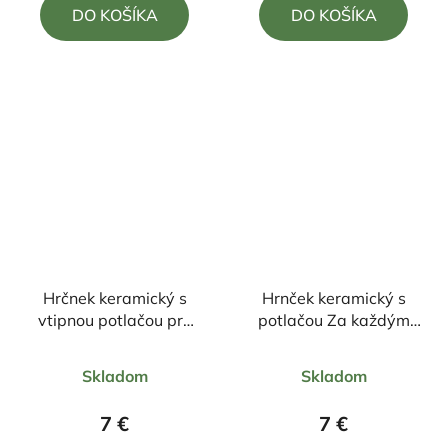
DO KOŠÍKA
DO KOŠÍKA
z
z
5
5
hviezdičiek.
hviezdičiek.
Hrčnek keramický s
Hrnček keramický s
vtipnou potlačou pre
potlačou Za každým
TRÉNERA
super šéfom stoja
Priemerné
Priemerné
perfektní zamestnanci
Skladom
Skladom
hodnotenie
hodnotenie
produktu
produktu
7 €
7 €
je
je