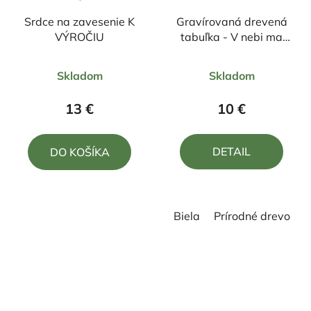
Srdce na zavesenie K
Gravírovaná drevená
VÝROČIU
tabuľka - V nebi ma
nechcú...
Priemerné
Priemerné
Skladom
Skladom
hodnotenie
hodnotenie
produktu
produktu
13 €
10 €
je
je
5,0
5,0
DETAIL
DO KOŠÍKA
z
z
5
5
hviezdičiek.
hviezdičiek.
Biela
Prírodné drevo