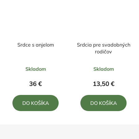
Srdce s anjelom
Srdcia pre svadobných
rodičov
Priemerné
Priemerné
Skladom
Skladom
hodnotenie
hodnotenie
produktu
produktu
36 €
13,50 €
je
je
5,0
5,0
DO KOŠÍKA
DO KOŠÍKA
z
z
5
5
hviezdičiek.
hviezdičiek.
Z
á