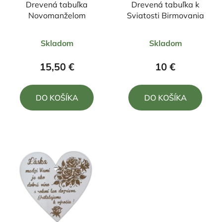
Drevená tabuľka
Drevená tabuľka k
Novomanželom
Sviatosti Birmovania
Priemerné
Priemerné
Skladom
Skladom
hodnotenie
hodnotenie
produktu
produktu
15,50 €
10 €
je
je
5,0
5,0
DO KOŠÍKA
DO KOŠÍKA
z
z
5
5
hviezdičiek.
hviezdičiek.