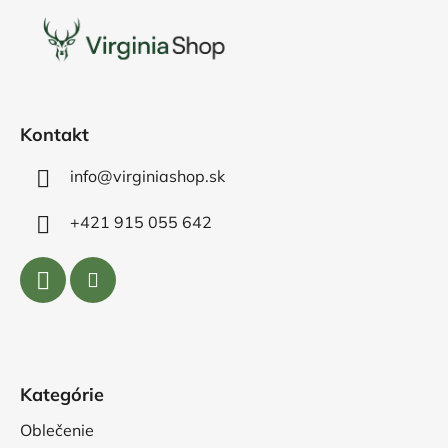
p
ä
t
i
e
Kontakt
info@virginiashop.sk
+421 915 055 642
Kategórie
Oblečenie