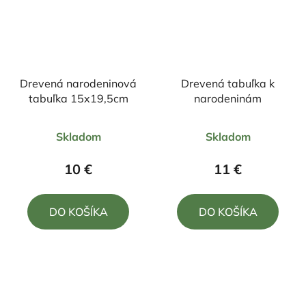
Drevená narodeninová
Drevená tabuľka k
tabuľka 15x19,5cm
narodeninám
Priemerné
Priemerné
Skladom
Skladom
hodnotenie
hodnotenie
produktu
produktu
10 €
11 €
je
je
4,0
5,0
DO KOŠÍKA
DO KOŠÍKA
z
z
5
5
hviezdičiek.
hviezdičiek.