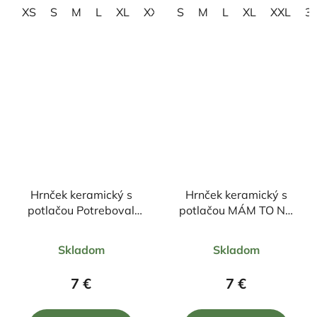
XS
S
M
L
XL
XXL
S
3XL
M
4XL
L
XL
XXL
3
Hrnček keramický s
Hrnček keramický s
potlačou Potreboval
potlačou MÁM TO NA
som 50 rokov aby som
HÁKU
Priemerné
Priemerné
vyzeral tak dobre
Skladom
Skladom
330ml
hodnotenie
hodnotenie
produktu
produktu
7 €
7 €
je
je
4,0
5,0