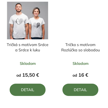
Tričká s motívom Srdce
Tričko s motívom
a Srdce k luku
Rozlúčka so slobodou
Priemerné
Priemerné
Skladom
Skladom
hodnotenie
hodnotenie
produktu
produktu
15,50 €
16 €
od
od
je
je
5,0
5,0
DETAIL
DETAIL
z
z
5
5
hviezdičiek.
hviezdičiek.