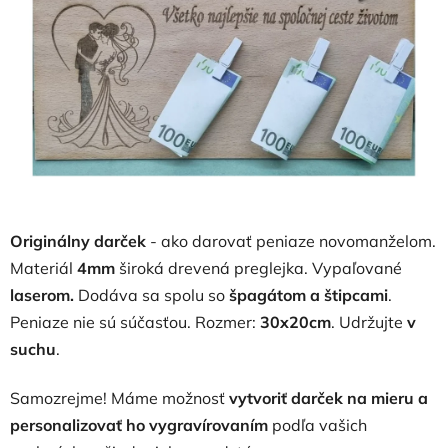
hviezdičiek.
Originálny darček
- ako darovať peniaze novomanželom.
Materiál
4mm
široká drevená preglejka. Vypaľované
laserom.
Dodáva sa spolu so
špagátom a štipcami
.
Peniaze nie sú súčasťou. Rozmer:
30x20cm
. Udržujte
v
suchu
.
Samozrejme! Máme možnosť
vytvoriť darček na mieru a
personalizovať ho vygravírovaním
podľa vašich