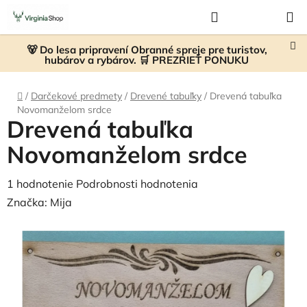
Prejsť
Hľadať
NÁKUP
na
KOŠÍK
obsah
🐻 Do lesa pripravení Obranné spreje pre turistov,
hubárov a rybárov. 🛒 PREZRIEŤ PONUKU
Domov
/
Darčekové predmety
/
Drevené tabuľky
/
Drevená tabuľka
Novomanželom srdce
Drevená tabuľka
Novomanželom srdce
Priemerné
1 hodnotenie
Podrobnosti hodnotenia
hodnotenie
Značka:
Mija
produktu
je
5,0
z
5