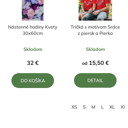
Nástenné hodiny Kvety
Tričká s motívom Srdce
30x60cm
z pierok a Pierka
Priemerné
Priemerné
Skladom
Skladom
hodnotenie
hodnotenie
produktu
produktu
32 €
15,50 €
od
je
je
5,0
5,0
DETAIL
DO KOŠÍKA
z
z
5
5
hviezdičiek.
hviezdičiek.
XS
S
M
L
XL
XX