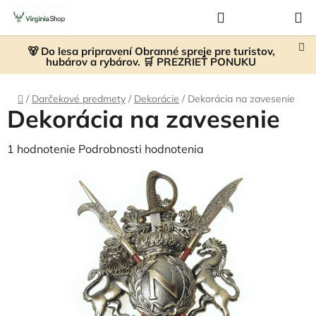
Prejsť
Hľadať
NÁKUP
na
KOŠÍK
obsah
🐻 Do lesa pripravení Obranné spreje pre turistov,
hubárov a rybárov. 🛒 PREZRIEŤ PONUKU
Domov
/
Darčekové predmety
/
Dekorácie
/
Dekorácia na zavesenie
Dekorácia na zavesenie
Priemerné
1 hodnotenie
Podrobnosti hodnotenia
hodnotenie
produktu
je
5,0
z
5
hviezdičiek.