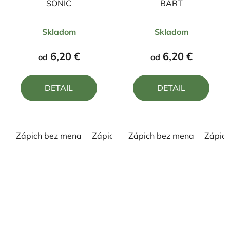
SONIC
BART
Priemerné
Priemerné
Skladom
Skladom
hodnotenie
hodnotenie
produktu
produktu
6,20 €
6,20 €
od
od
je
je
5,0
5,0
DETAIL
DETAIL
z
z
5
5
hviezdičiek.
hviezdičiek.
Zápich bez mena
Zápich s menom
Zápich bez mena
Zápic