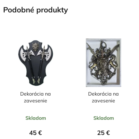
Podobné produkty
Dekorácia na
Dekorácia na
zavesenie
zavesenie
Priemerné
Priemerné
Skladom
Skladom
hodnotenie
hodnotenie
produktu
produktu
45 €
25 €
je
je