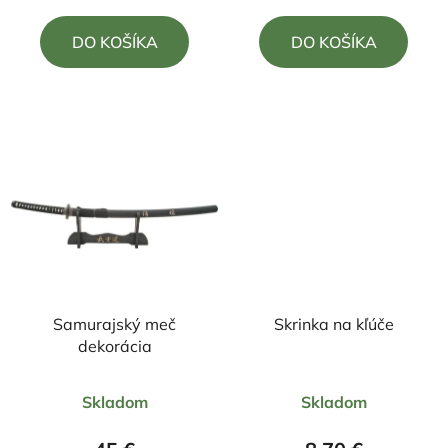
5,0
5,0
DO KOŠÍKA
DO KOŠÍKA
z
z
5
5
hviezdičiek.
hviezdičiek.
Samurajský meč
Skrinka na kľúče
dekorácia
Priemerné
Priemerné
Skladom
Skladom
hodnotenie
hodnotenie
produktu
produktu