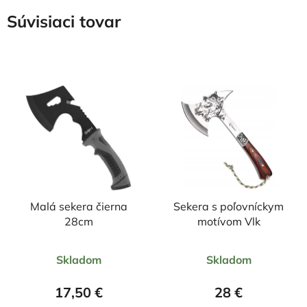
Súvisiaci tovar
Malá sekera čierna
Sekera s poľovníckym
28cm
motívom Vlk
Priemerné
Priemerné
Skladom
Skladom
hodnotenie
hodnotenie
produktu
produktu
17,50 €
28 €
je
je