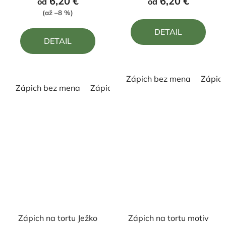
6,20 €
6,20 €
od
od
je
je
(až –8 %)
5,0
5,0
DETAIL
z
z
DETAIL
5
5
hviezdičiek.
hviezdičiek.
Zápich bez mena
Zápic
Zápich bez mena
Zápich s menom
Zápich na tortu Ježko
Zápich na tortu motiv