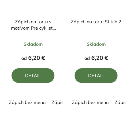
Zápich na tortu s
Zápich na tortu Stitch 2
motívom Pre cyklistu
"50"
Priemerné
Priemerné
Skladom
Skladom
hodnotenie
hodnotenie
produktu
produktu
6,20 €
6,20 €
od
od
je
je
5,0
5,0
DETAIL
DETAIL
z
z
5
5
hviezdičiek.
hviezdičiek.
Zápich bez mena
Zápich s menom
Zápich bez mena
Zápic