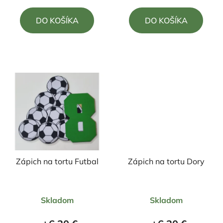
5,0
5,0
DO KOŠÍKA
DO KOŠÍKA
z
z
5
5
hviezdičiek.
hviezdičiek.
Zápich na tortu Futbal
Zápich na tortu Dory
Priemerné
Priemerné
Skladom
Skladom
hodnotenie
hodnotenie
produktu
produktu