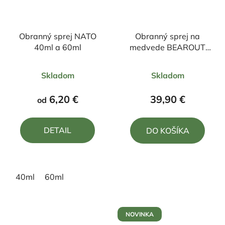
Obranný sprej NATO
Obranný sprej na
40ml a 60ml
medvede BEAROUT
150ml
Priemerné
Priemerné
Skladom
Skladom
hodnotenie
hodnotenie
produktu
produktu
6,20 €
39,90 €
od
je
je
4,0
5,0
DETAIL
DO KOŠÍKA
z
z
5
5
hviezdičiek.
hviezdičiek.
40ml
60ml
NOVINKA