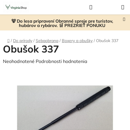
Prejsť
Hľadať
NÁKUP
na
KOŠÍK
obsah
🐻 Do lesa pripravení Obranné spreje pre turistov,
hubárov a rybárov. 🛒 PREZRIEŤ PONUKU
Domov
/
Do prírody
/
Sebaobrana
/
Boxery a obušky
/
Obušok 337
Obušok 337
Priemerné
Neohodnotené
Podrobnosti hodnotenia
hodnotenie
produktu
je
0,0
z
5
hviezdičiek.