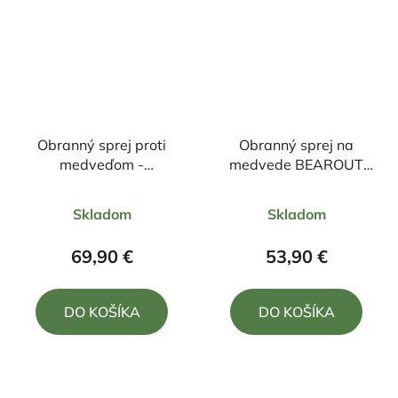
Obranný sprej proti
Obranný sprej na
medveďom -
medvede BEAROUT
BearBuster 300ml
300ml
Priemerné
Priemerné
Skladom
Skladom
hodnotenie
hodnotenie
produktu
produktu
69,90 €
53,90 €
je
je
5,0
5,0
DO KOŠÍKA
DO KOŠÍKA
z
z
5
5
hviezdičiek.
hviezdičiek.