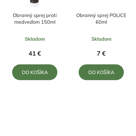
Obranný sprej proti
Obranný sprej POLICE
medveďom 150ml
60ml
Priemerné
Priemerné
Skladom
Skladom
hodnotenie
hodnotenie
produktu
produktu
41 €
7 €
je
je
5,0
4,5
DO KOŠÍKA
DO KOŠÍKA
z
z
5
5
hviezdičiek.
hviezdičiek.