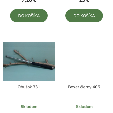
je
je
5,0
5,0
DO KOŠÍKA
DO KOŠÍKA
z
z
5
5
hviezdičiek.
hviezdičiek.
Obušok 331
Boxer čierny 406
Skladom
Skladom