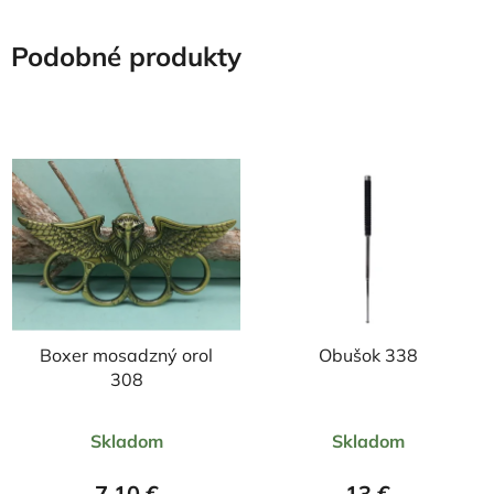
Podobné produkty
Boxer mosadzný orol
Obušok 338
308
Priemerné
Priemerné
Skladom
Skladom
hodnotenie
hodnotenie
produktu
produktu
7,10 €
13 €