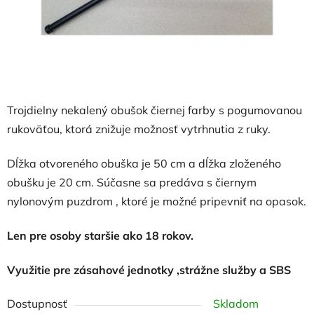
Trojdielny nekalený obušok čiernej farby s pogumovanou
rukoväťou, ktorá znižuje možnosť vytrhnutia z ruky.
Dĺžka otvoreného obuška je 50 cm a dĺžka zloženého
obušku je 20 cm. Súčasne sa predáva s čiernym
nylonovým puzdrom , ktoré je možné pripevniť na opasok.
Len pre osoby staršie ako 18 rokov.
Využitie pre zásahové jednotky ,strážne služby a SBS
Dostupnosť
Skladom