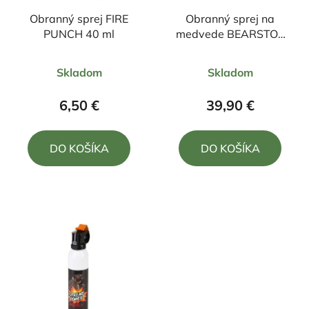
Obranný sprej FIRE
Obranný sprej na
PUNCH 40 ml
medvede BEARSTOP
RAPID 24/7 150 ml
Priemerné
Priemerné
Skladom
Skladom
hodnotenie
hodnotenie
produktu
produktu
6,50 €
39,90 €
je
je
5,0
4,8
DO KOŠÍKA
DO KOŠÍKA
z
z
5
5
hviezdičiek.
hviezdičiek.