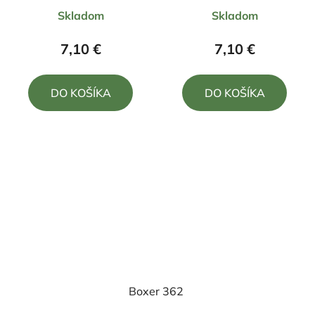
Priemerné
Priemerné
Skladom
Skladom
hodnotenie
hodnotenie
produktu
produktu
7,10 €
7,10 €
je
je
5,0
5,0
DO KOŠÍKA
DO KOŠÍKA
z
z
5
5
hviezdičiek.
hviezdičiek.
Boxer 362